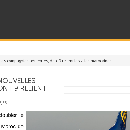
MOTS CLÉS
es compagnies aériennes, dont 9 relient les villes marocaines.
S SECTEURS
SÉLECTIONNEZ UN DOSSIER
NOUVELLES
ONT 9 RELIENT
ECTION
SÉLECTIONNEZ UNE CATÉGORIE
SÉLECTIO
EJER
doubler le
 Maroc de