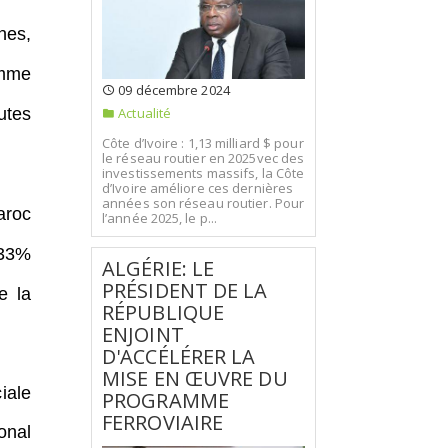
nes,
amme
09 décembre 2024
Actualité
utes
Côte d’Ivoire : 1,13 milliard $ pour
le réseau routier en 2025vec des
investissements massifs, la Côte
d’Ivoire améliore ces dernières
années son réseau routier. Pour
aroc
l’année 2025, le p...
 33%
ALGÉRIE: LE
PRÉSIDENT DE LA
e la
RÉPUBLIQUE
ENJOINT
D'ACCÉLÉRER LA
MISE EN ŒUVRE DU
iale
PROGRAMME
FERROVIAIRE
onal