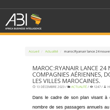
Accueil
Actualité
maroc:Ryanair lance 24 nouvell
SÉLECTIONNEZ UN/DE
MAROC:RYANAIR LANCE 24 
COMPAGNIES AÉRIENNES, D
SELECTIONNEZ UNE S
LES VILLES MAROCAINES.
13 DÉCEMBRE 2023 /
ACTUALITÉ
/
1247 /
H
Dans le cadre de son plan visant à 
nombre de ses passagers annuels au