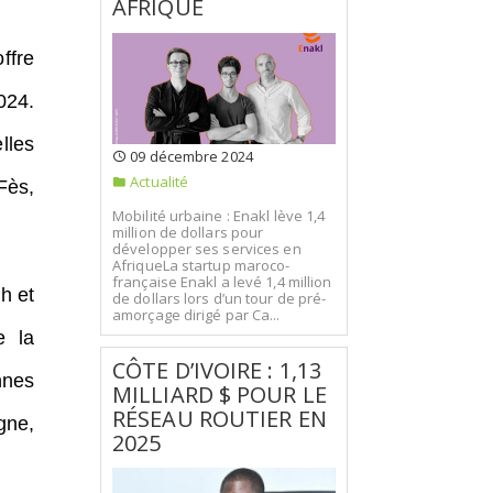
AFRIQUE
ffre
024.
lles
09 décembre 2024
Actualité
Fès,
Mobilité urbaine : Enakl lève 1,4
million de dollars pour
développer ses services en
AfriqueLa startup maroco-
française Enakl a levé 1,4 million
h et
de dollars lors d’un tour de pré-
amorçage dirigé par Ca...
e la
CÔTE D’IVOIRE : 1,13
nnes
MILLIARD $ POUR LE
RÉSEAU ROUTIER EN
gne,
2025