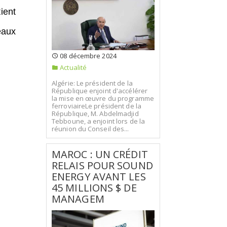
ient
eaux
08 décembre 2024
Actualité
Algérie: Le président de la
République enjoint d'accélérer
la mise en œuvre du programme
ferroviaireLe président de la
République, M. Abdelmadjid
Tebboune, a enjoint lors de la
réunion du Conseil des...
MAROC : UN CRÉDIT
RELAIS POUR SOUND
ENERGY AVANT LES
45 MILLIONS $ DE
MANAGEM