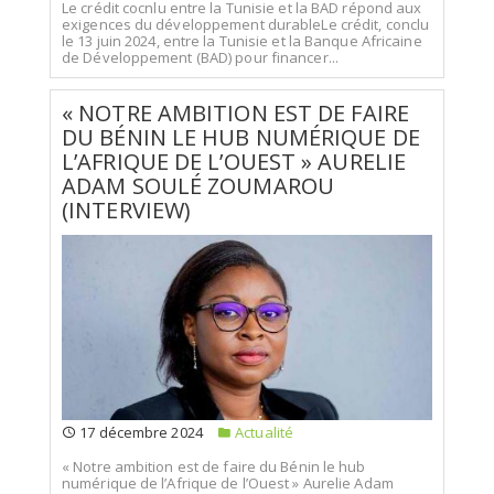
Le crédit cocnlu entre la Tunisie et la BAD répond aux
exigences du développement durableLe crédit, conclu
le 13 juin 2024, entre la Tunisie et la Banque Africaine
de Développement (BAD) pour financer...
« NOTRE AMBITION EST DE FAIRE
DU BÉNIN LE HUB NUMÉRIQUE DE
L’AFRIQUE DE L’OUEST » AURELIE
ADAM SOULÉ ZOUMAROU
(INTERVIEW)
17 décembre 2024
Actualité
« Notre ambition est de faire du Bénin le hub
numérique de l’Afrique de l’Ouest » Aurelie Adam