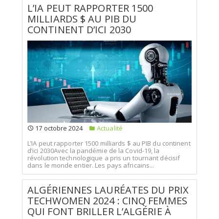
L’IA PEUT RAPPORTER 1500
MILLIARDS $ AU PIB DU
CONTINENT D’ICI 2030
17 octobre 2024
Actualité
L’IA peut rapporter 1500 milliards $ au PIB du continent
d’ici 2030Avec la pandémie de la Covid-19, la
révolution technologique a pris un tournant décisif
dans le monde entier. Les pays africains...
ALGÉRIENNES LAURÉATES DU PRIX
TECHWOMEN 2024 : CINQ FEMMES
QUI FONT BRILLER L’ALGÉRIE À