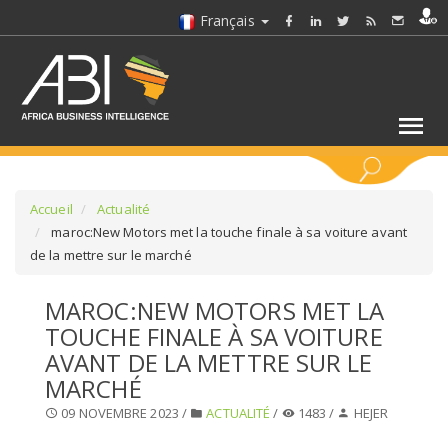
Français
MOTS CLÉS
Accueil
Actualité
maroc:New Motors met la touche finale à sa voiture avant
de la mettre sur le marché
SÉLECTIONNEZ UN/DES SECTEURS
MAROC:NEW MOTORS MET LA
SÉLECTIONNEZ UN DOSSIER
TOUCHE FINALE À SA VOITURE
AVANT DE LA METTRE SUR LE
SELECTIONNEZ UNE SECTION
MARCHÉ
09 NOVEMBRE 2023 /
ACTUALITÉ
/
1483 /
HEJER
SÉLECTIONNEZ UNE CATÉGORIE