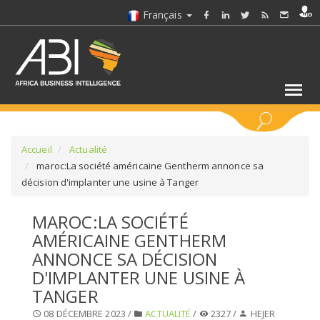
Français
MOTS CLÉS
Accueil
Actualité
maroc:La société américaine Gentherm annonce sa
décision d'implanter une usine à Tanger
SÉLECTIONNEZ UN/DES SECTEURS
MAROC:LA SOCIÉTÉ
SÉLECTIONNEZ UN DOSSIER
AMÉRICAINE GENTHERM
ANNONCE SA DÉCISION
SELECTIONNEZ UNE SECTION
D'IMPLANTER UNE USINE À
TANGER
SÉLECTIONNEZ UNE CATÉGORIE
08 DÉCEMBRE 2023 /
ACTUALITÉ
/
2327 /
HEJER