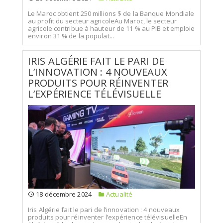
Le Maroc obtient 250 millions $ de la Banque Mondiale
au profit du secteur agricoleAu Maroc, le secteur
agricole contribue à hauteur de 11 % au PIB et emploie
environ 31 % de la populat...
IRIS ALGÉRIE FAIT LE PARI DE
L’INNOVATION : 4 NOUVEAUX
PRODUITS POUR RÉINVENTER
L’EXPÉRIENCE TÉLÉVISUELLE
18 décembre 2024
Actualité
Iris Algérie fait le pari de l’innovation : 4 nouveaux
produits pour réinventer l’expérience télévisuelleEn