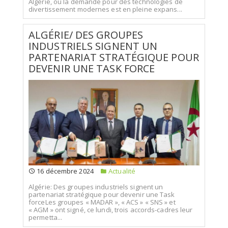
Algérie, où la demande pour des technologies de
divertissement modernes est en pleine expans...
ALGÉRIE/ DES GROUPES
INDUSTRIELS SIGNENT UN
PARTENARIAT STRATÉGIQUE POUR
DEVENIR UNE TASK FORCE
16 décembre 2024
Actualité
Algérie: Des groupes industriels signent un
partenariat stratégique pour devenir une Task
forceLes groupes « MADAR », « ACS » « SNS » et
« AGM » ont signé, ce lundi, trois accords-cadres leur
permetta...