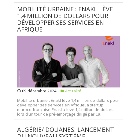
MOBILITÉ URBAINE : ENAKL LÈVE
1,4 MILLION DE DOLLARS POUR
DÉVELOPPER SES SERVICES EN
AFRIQUE
09 décembre 2024
Actualité
Mobilité urbaine : Enakl lève 1,4 million de dollars pour
développer ses services en AfriqueLa startup
maroco-française Enakl a levé 1,4 million de dollars
lors d’un tour de pré-amorçage dirigé par Ca...
ALGÉRIE/ DOUANES: LANCEMENT
DU NOUVEAU SYSTÈME