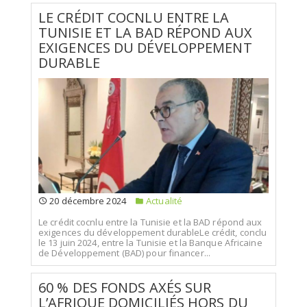
LE CRÉDIT COCNLU ENTRE LA
TUNISIE ET LA BAD RÉPOND AUX
EXIGENCES DU DÉVELOPPEMENT
DURABLE
20 décembre 2024
Actualité
Le crédit cocnlu entre la Tunisie et la BAD répond aux
exigences du développement durableLe crédit, conclu
le 13 juin 2024, entre la Tunisie et la Banque Africaine
de Développement (BAD) pour financer...
60 % DES FONDS AXÉS SUR
L’AFRIQUE DOMICILIÉS HORS DU