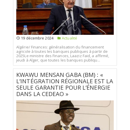
19 décembre 2024
Actualité
Algérie/ Finances: généralisation du financement
agricole à toutes les banques publiques à partir de
2025Le ministre des Finances, Laaziz Faid, a affirmé,
jeudi à Alger, que toutes les banques publiqu...
KWAWU MENSAN GABA (BM) : «
L’INTÉGRATION RÉGIONALE EST LA
SEULE GARANTIE POUR L’ÉNERGIE
DANS LA CEDEAO »