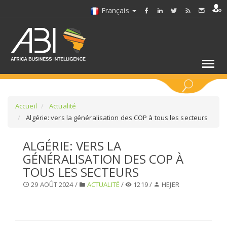
Français
MOTS CLÉS
Accueil
Actualité
Algérie: vers la généralisation des COP à tous les secteurs
SÉLECTIONNEZ UN/DES SECTEURS
ALGÉRIE: VERS LA
GÉNÉRALISATION DES COP À
SÉLECTIONNEZ UN DOSSIER
TOUS LES SECTEURS
29 AOÛT 2024 /
ACTUALITÉ
/
1219 /
HEJER
SELECTIONNEZ UNE SECTION
SÉLECTIONNEZ UNE CATÉGORIE