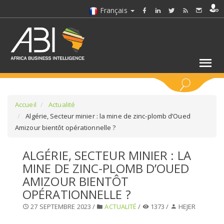
Français
MOTS CLÉS
Accueil
Actualité
Algérie, Secteur minier : la mine de zinc-plomb d’Oued
Amizour bientôt opérationnelle ?
SÉLECTIONNEZ UN/DES SECTEURS
ALGÉRIE, SECTEUR MINIER : LA
SÉLECTIONNEZ UN DOSSIER
MINE DE ZINC-PLOMB D’OUED
AMIZOUR BIENTÔT
SELECTIONNEZ UNE SECTION
OPÉRATIONNELLE ?
27 SEPTEMBRE 2023 /
ACTUALITÉ
/
1373 /
HEJER
SÉLECTIONNEZ UNE CATÉGORIE