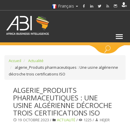
Français
MOTS CLÉS
Accueil
Actualité
algerie_Produits pharmaceutiques : Une usine algérienne
décroche trois certifications ISO
SÉLECTIONNEZ UN/DES SECTEURS
ALGERIE_PRODUITS
SÉLECTIONNEZ UN DOSSIER
PHARMACEUTIQUES : UNE
USINE ALGÉRIENNE DÉCROCHE
SELECTIONNEZ UNE SECTION
TROIS CERTIFICATIONS ISO
19 OCTOBRE 2023 /
ACTUALITÉ
/
1225 /
HEJER
SÉLECTIONNEZ UNE CATÉGORIE