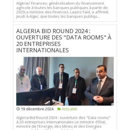
Algérie/ Finances: généralisation du financement
agricole à toutes les banques publiques à partir de
2025Le ministre des Finances, Laaziz Faid, a affirmé,
jeudi à Alger, que toutes les banques publiqu...
ALGERIA BID ROUND 2024 :
OUVERTURE DES "DATA ROOMS" À
20 ENTREPRISES
INTERNATIONALES
19 décembre 2024
Actualité
Algeria Bid Round 2024 : ouverture des "Data rooms"
à 20 entreprises internationales Le ministre d'Etat,
ministre de l'Energie, des Mines et des Energies