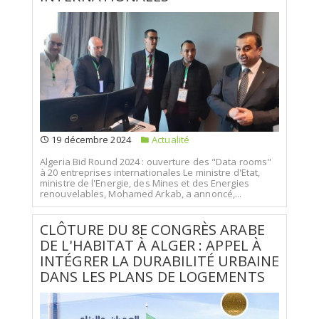
19 décembre 2024
Actualité
Algeria Bid Round 2024 : ouverture des "Data rooms"
à 20 entreprises internationales Le ministre d'Etat,
ministre de l'Energie, des Mines et des Energies
renouvelables, Mohamed Arkab, a annoncé,...
CLÔTURE DU 8E CONGRÈS ARABE
DE L'HABITAT À ALGER : APPEL À
INTÉGRER LA DURABILITÉ URBAINE
DANS LES PLANS DE LOGEMENTS