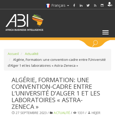
Français
MOTS CLÉS
Accueil
Actualité
Algérie, Formation: une convention-cadre entre l’Université
d’Alger 1 et les laboratoires « Astra-Zeneca »
SÉLECTIONNEZ UN/DES SECTEURS
ALGÉRIE, FORMATION: UNE
SÉLECTIONNEZ UN DOSSIER
CONVENTION-CADRE ENTRE
L’UNIVERSITÉ D’ALGER 1 ET LES
SELECTIONNEZ UNE SECTION
LABORATOIRES « ASTRA-
ZENECA »
SÉLECTIONNEZ UNE CATÉGORIE
27 SEPTEMBRE 2023 /
ACTUALITÉ
/
1331 /
HEJER