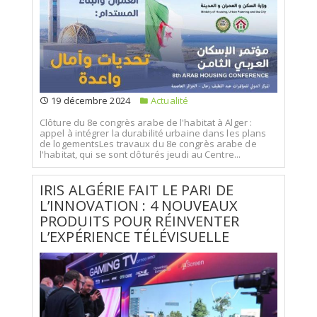
19 décembre 2024
Actualité
Clôture du 8e congrès arabe de l'habitat à Alger :
appel à intégrer la durabilité urbaine dans les plans
de logementsLes travaux du 8e congrès arabe de
l'habitat, qui se sont clôturés jeudi au Centre...
IRIS ALGÉRIE FAIT LE PARI DE
L’INNOVATION : 4 NOUVEAUX
PRODUITS POUR RÉINVENTER
L’EXPÉRIENCE TÉLÉVISUELLE