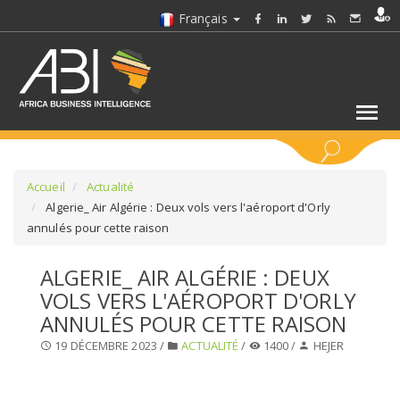
Français
MOTS CLÉS
Accueil
Actualité
Algerie_ Air Algérie : Deux vols vers l'aéroport d'Orly
annulés pour cette raison
SÉLECTIONNEZ UN/DES SECTEURS
ALGERIE_ AIR ALGÉRIE : DEUX
SÉLECTIONNEZ UN DOSSIER
VOLS VERS L'AÉROPORT D'ORLY
ANNULÉS POUR CETTE RAISON
SELECTIONNEZ UNE SECTION
19 DÉCEMBRE 2023 /
ACTUALITÉ
/
1400 /
HEJER
SÉLECTIONNEZ UNE CATÉGORIE