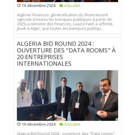
19 décembre 2024
Actualité
Algérie/ Finances: généralisation du financement
agricole à toutes les banques publiques à partir de
2025Le ministre des Finances, Laaziz Faid, a affirmé,
jeudi à Alger, que toutes les banques publiqu...
ALGERIA BID ROUND 2024 :
OUVERTURE DES "DATA ROOMS" À
20 ENTREPRISES
INTERNATIONALES
19 décembre 2024
Actualité
Algeria Bid Round 2024 : ouverture des "Data rooms"