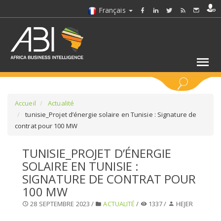
Français
MOTS CLÉS
Accueil
Actualité
tunisie_Projet d’énergie solaire en Tunisie : Signature de
contrat pour 100 MW
SÉLECTIONNEZ UN/DES SECTEURS
TUNISIE_PROJET D’ÉNERGIE
SÉLECTIONNEZ UN DOSSIER
SOLAIRE EN TUNISIE :
SIGNATURE DE CONTRAT POUR
SELECTIONNEZ UNE SECTION
100 MW
28 SEPTEMBRE 2023 /
ACTUALITÉ
/
1337 /
HEJER
SÉLECTIONNEZ UNE CATÉGORIE