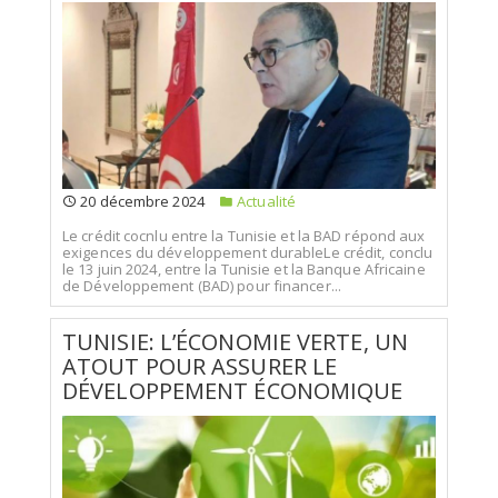
20 décembre 2024
Actualité
Le crédit cocnlu entre la Tunisie et la BAD répond aux
exigences du développement durableLe crédit, conclu
le 13 juin 2024, entre la Tunisie et la Banque Africaine
de Développement (BAD) pour financer...
TUNISIE: L’ÉCONOMIE VERTE, UN
ATOUT POUR ASSURER LE
DÉVELOPPEMENT ÉCONOMIQUE