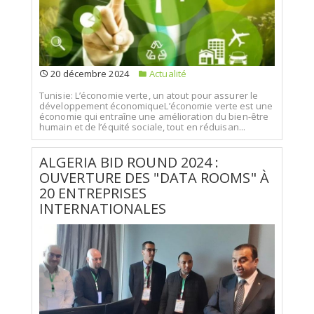
20 décembre 2024
Actualité
Tunisie: L’économie verte, un atout pour assurer le
développement économiqueL’économie verte est une
économie qui entraîne une amélioration du bien-être
humain et de l’équité sociale, tout en réduisan...
ALGERIA BID ROUND 2024 :
OUVERTURE DES "DATA ROOMS" À
20 ENTREPRISES
INTERNATIONALES