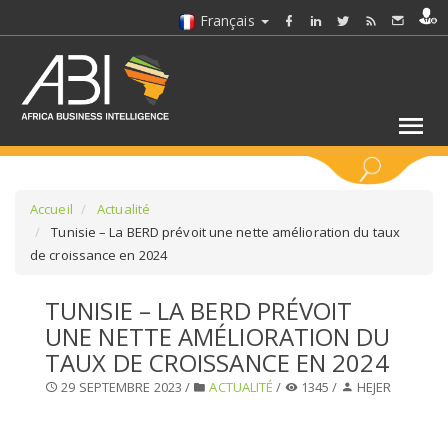
Français
MOTS CLÉS
Accueil
Actualité
Tunisie – La BERD prévoit une nette amélioration du taux
de croissance en 2024
SÉLECTIONNEZ UN/DES SECTEURS
TUNISIE – LA BERD PRÉVOIT
SÉLECTIONNEZ UN DOSSIER
UNE NETTE AMÉLIORATION DU
TAUX DE CROISSANCE EN 2024
SELECTIONNEZ UNE SECTION
29 SEPTEMBRE 2023 /
ACTUALITÉ
/
1345 /
HEJER
SÉLECTIONNEZ UNE CATÉGORIE