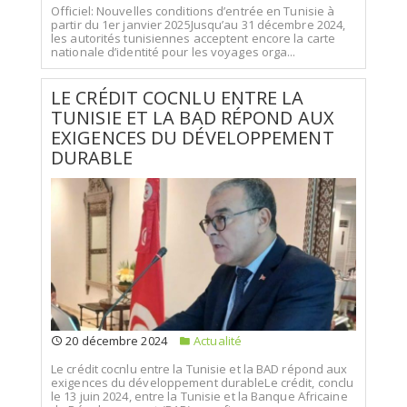
Officiel: Nouvelles conditions d’entrée en Tunisie à
partir du 1er janvier 2025Jusqu’au 31 décembre 2024,
les autorités tunisiennes acceptent encore la carte
nationale d’identité pour les voyages orga...
LE CRÉDIT COCNLU ENTRE LA
TUNISIE ET LA BAD RÉPOND AUX
EXIGENCES DU DÉVELOPPEMENT
DURABLE
20 décembre 2024
Actualité
Le crédit cocnlu entre la Tunisie et la BAD répond aux
exigences du développement durableLe crédit, conclu
le 13 juin 2024, entre la Tunisie et la Banque Africaine