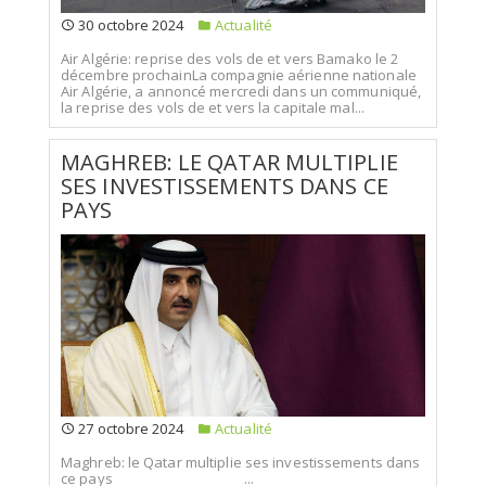
30 octobre 2024
Actualité
Air Algérie: reprise des vols de et vers Bamako le 2
décembre prochainLa compagnie aérienne nationale
Air Algérie, a annoncé mercredi dans un communiqué,
la reprise des vols de et vers la capitale mal...
MAGHREB: LE QATAR MULTIPLIE
SES INVESTISSEMENTS DANS CE
PAYS
27 octobre 2024
Actualité
Maghreb: le Qatar multiplie ses investissements dans
ce pays ...