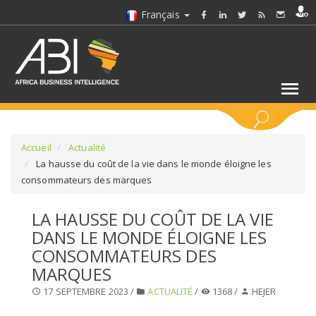
Français
MOTS CLÉS
Accueil
Actualité
La hausse du coût de la vie dans le monde éloigne les
consommateurs des marques
SÉLECTIONNEZ UN/DES SECTEURS
LA HAUSSE DU COÛT DE LA VIE
SÉLECTIONNEZ UN DOSSIER
DANS LE MONDE ÉLOIGNE LES
CONSOMMATEURS DES
SELECTIONNEZ UNE SECTION
MARQUES
17 SEPTEMBRE 2023 /
ACTUALITÉ
/
1368 /
HEJER
SÉLECTIONNEZ UNE CATÉGORIE