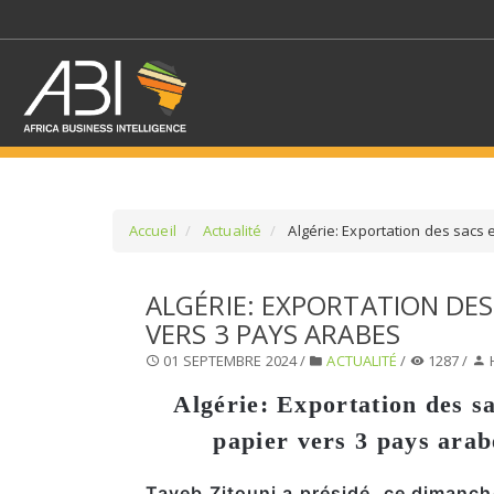
Accueil
Actualité
Algérie: Exportation des sacs 
SÉLECTIONNEZ UN/DE
ALGÉRIE: EXPORTATION DES
VERS 3 PAYS ARABES
SELECTIONNEZ UNE S
01 SEPTEMBRE 2024 /
ACTUALITÉ
/
1287 /
Algérie: Exportation des s
papier vers 3 pays arab
Tayeb Zitouni a présidé, ce dimanch