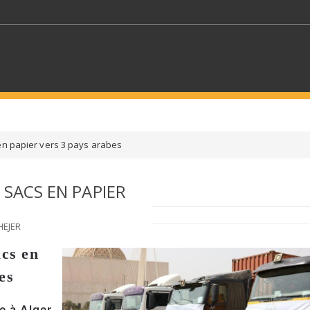
MOTS CLÉS
en papier vers 3 pays arabes
S SECTEURS
SÉLECTIONNEZ UN DOSSIER
 SACS EN PAPIER
ECTION
SÉLECTIONNEZ UNE CATÉGORIE
SÉLECTIO
HEJER
acs en
es
e à Alger,