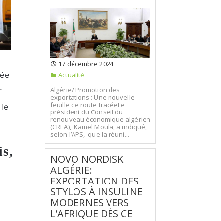
17 décembre 2024
tée
Actualité
Algérie/ Promotion des
r
exportations : Une nouvelle
feuille de route tracéeLe
 le
président du Conseil du
renouveau économique algérien
(CREA), Kamel Moula, a indiqué,
selon l’APS, que la réuni...
is,
NOVO NORDISK
ALGÉRIE:
EXPORTATION DES
STYLOS À INSULINE
MODERNES VERS
L’AFRIQUE DÈS CE