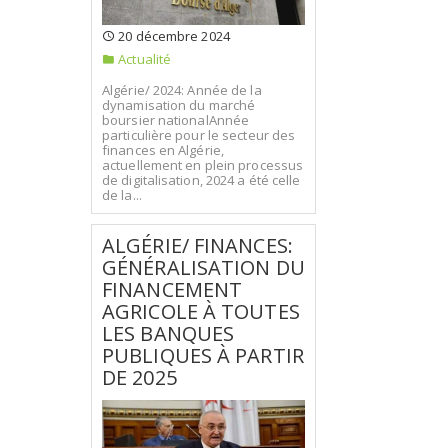
20 décembre 2024
Actualité
Algérie/ 2024: Année de la
dynamisation du marché
boursier nationalAnnée
particulière pour le secteur des
finances en Algérie,
actuellement en plein processus
de digitalisation, 2024 a été celle
de la...
ALGÉRIE/ FINANCES:
GÉNÉRALISATION DU
FINANCEMENT
AGRICOLE À TOUTES
LES BANQUES
PUBLIQUES À PARTIR
DE 2025