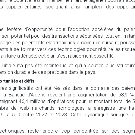
ant, le potentiel est immense : le marché algérien pourrait accue
upplémentaires, soulignant ainsi l'ampleur des opportun
 fenêtre d'opportunité pour l’adoption accélérée du paie
 son potentiel pour des transactions sécurisées, tout en limitan
l’usage des paiements électroniques a connu un sursaut, pouss
ts à se tourner vers ces technologies pour réduire les risqu
anitaire atténuée, cet élan s’est rapidement essoufflé.
initiale n’a pas été maintenue et qu’un soutien plus structur
pansion durable de ces pratiques dans le pays.
rtunités et défis
rès significatifs ont été réalisés dans le domaine des paie
e la Banque d'Algérie révèlent une augmentation de 58,9 %
teignant 46,4 millions d'opérations pour un montant total de 
 nombre de web-marchands homologués a enregistré une ha
91 à 510 entre 2022 et 2023. Cette dynamique souligne le 
lectroniques reste encore trop concentrée sur des segm