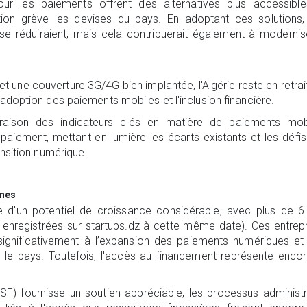
pour les paiements offrent des alternatives plus accessibl
ion grève les devises du pays. En adoptant ces solutions,
e réduiraient, mais cela contribuerait également à modernis
t une couverture 3G/4G bien implantée, l'Algérie reste en retrai
adoption des paiements mobiles et l'inclusion financière.
aison des indicateurs clés en matière de paiements mobi
de paiement, mettant en lumière les écarts existants et les défi
ansition numérique.
nnes
e d'un potentiel de croissance considérable, avec plus de 
 enregistrées sur startups.dz à cette même date). Ces entrep
ignificativement à l’expansion des paiements numériques et
 le pays. Toutefois, l'accès au financement représente enco
SF) fournisse un soutien appréciable, les processus administr