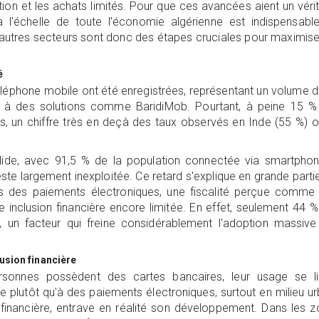
ion et les achats limités. Pour que ces avancées aient un véri
 l'échelle de toute l'économie algérienne est indispensabl
d'autres secteurs sont donc des étapes cruciales pour maximise
é
téléphone mobile ont été enregistrées, représentant un volume 
âce à des solutions comme BaridiMob. Pourtant, à peine 15 
ces, un chiffre très en deçà des taux observés en Inde (55 %) 
olide, avec 91,5 % de la population connectée via smartpho
este largement inexploitée. Ce retard s'explique en grande parti
vis des paiements électroniques, une fiscalité perçue comme
 inclusion financière encore limitée. En effet, seulement 44 
, un facteur qui freine considérablement l'adoption massiv
usion financière
ersonnes possèdent des cartes bancaires, leur usage se li
de plutôt qu'à des paiements électroniques, surtout en milieu ur
n financière, entrave en réalité son développement. Dans les 