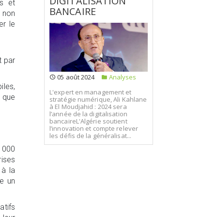
DIGITALISATION
es et
BANCAIRE
 non
er le
t par
05 août 2024
Analyses
les,
L'expert en management et
s que
stratégie numérique, Ali Kahlane
à El Moudjahid : 2024 sera
l’année de la digitalisation
bancaireL'Algérie soutient
l’innovation et compte relever
les défis de la généralisat...
6 000
rises
 à la
re un
atifs