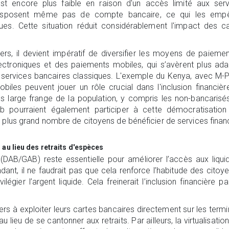
est encore plus faible en raison d'un accès limité aux ser
disposent même pas de compte bancaire, ce qui les emp
ues. Cette situation réduit considérablement l'impact des c
ers, il devient impératif de diversifier les moyens de paieme
électroniques et des paiements mobiles, qui s’avèrent plus ad
 services bancaires classiques. L'exemple du Kenya, avec M-
les peuvent jouer un rôle crucial dans l'inclusion financièr
s large frange de la population, y compris les non-bancarisé
iMob pourraient également participer à cette démocratisatio
 plus grand nombre de citoyens de bénéficier de services finan
u lieu des retraits d'espèces
 (DAB/GAB) reste essentielle pour améliorer l’accès aux liquid
nt, il ne faudrait pas que cela renforce l’habitude des citoy
vilégier l’argent liquide. Cela freinerait l’inclusion financière pa
ers à exploiter leurs cartes bancaires directement sur les term
 lieu de se cantonner aux retraits. Par ailleurs, la virtualisatio