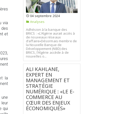
ières
04 septembre 2024
Analyses
u via
l des
Adhésion à la banque des
BRICS : «L’Algérie aurait accès à
nt et
de nouveaux réseaux
d’affaire»Désormais membre de
la Nouvelle Banque de
Développement (NBD) des
BRICS, l’Algérie accède à de
2023,
nouvelles o...
tures
inent
ALI KAHLANE,
EXPERT EN
t la
MANAGEMENT ET
ment
STRATÉGIE
NUMÉRIQUE : «LE E-
COMMERCE AU
, une
CŒUR DES ENJEUX
 leur
ÉCONOMIQUES»
e qui