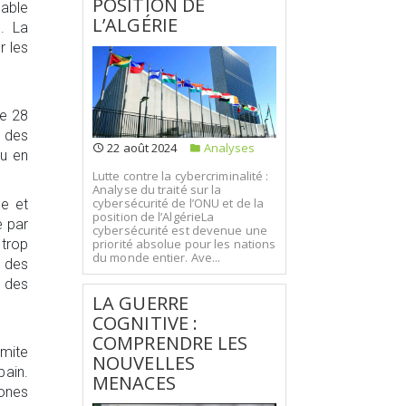
POSITION DE
table
L’ALGÉRIE
e. La
r les
de 28
% des
22 août 2024
Analyses
ou en
Lutte contre la cybercriminalité :
Analyse du traité sur la
cybersécurité de l’ONU et de la
ne et
position de l’AlgérieLa
e par
cybersécurité est devenue une
priorité absolue pour les nations
 trop
du monde entier. Ave...
% des
e des
LA GUERRE
COGNITIVE :
COMPRENDRE LES
mite
NOUVELLES
bain.
MENACES
zones