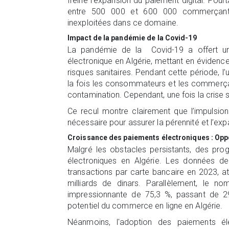
freine l’expansion du paiement digital. Pourt
entre 500 000 et 600 000 commerçants s
inexploitées dans ce domaine.
Impact de la pandémie de la Covid-19
La pandémie de la Covid-19 a offert une
électronique en Algérie, mettant en évidence
risques sanitaires. Pendant cette période, 
la fois les consommateurs et les commerçan
contamination. Cependant, une fois la crise s
Ce recul montre clairement que l’impulsion 
nécessaire pour assurer la pérennité et l’ex
Croissance des paiements électroniques : Oppo
Malgré les obstacles persistants, des prog
électroniques en Algérie. Les données d
transactions par carte bancaire en 2023, at
milliards de dinars. Parallèlement, le
impressionnante de 75,3 %, passant de 2
potentiel du commerce en ligne en Algérie.
Néanmoins, l'adoption des paiements é