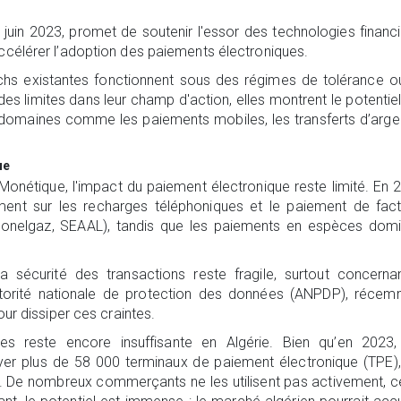
 juin 2023, promet de soutenir l'essor des technologies financ
ccélérer l’adoption des paiements électroniques.
chs existantes fonctionnent sous des régimes de tolérance o
s limites dans leur champ d'action, elles montrent le potentie
 domaines comme les paiements mobiles, les transferts d’arge
ue
Monétique, l'impact du paiement électronique reste limité. En 
ement sur les recharges téléphoniques et le paiement de fac
 Sonelgaz, SEAAL), tandis que les paiements en espèces dom
écurité des transactions reste fragile, surtout concernan
utorité nationale de protection des données (ANPDP), récem
our dissiper ces craintes.
ques reste encore insuffisante en Algérie. Bien qu’en 2023
er plus de 58 000 terminaux de paiement électronique (TPE),
. De nombreux commerçants ne les utilisent pas activement, c