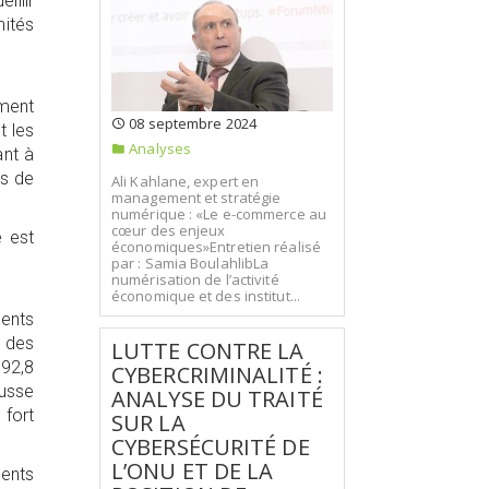
illir
ités
ment
08 septembre 2024
t les
Analyses
ant à
es de
Ali Kahlane, expert en
management et stratégie
numérique : «Le e-commerce au
cœur des enjeux
é est
économiques»Entretien réalisé
par : Samia BoulahlibLa
numérisation de l’activité
économique et des institut...
ments
 des
LUTTE CONTRE LA
592,8
CYBERCRIMINALITÉ :
usse
ANALYSE DU TRAITÉ
fort
SUR LA
CYBERSÉCURITÉ DE
L’ONU ET DE LA
ents