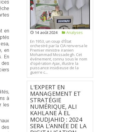
vices
êche
artes
nt en
14 août 2024
Analyses
aptés
En 1953, un coup d'État
Pesa,
orchestré par la CIA renversa le
e, en
Premier ministre iranien
Mohammad Mossadegh. Cet
s. En
événement, connu sous le nom
n des
d'opération Ajax, illustre la
puissance insidieuse de la
ciers
guerre c...
L'EXPERT EN
ités,
MANAGEMENT ET
ens à
STRATÉGIE
r les
NUMÉRIQUE, ALI
KAHLANE À EL
MOUDJAHID : 2024
inaux
SERA L’ANNÉE DE LA
n des