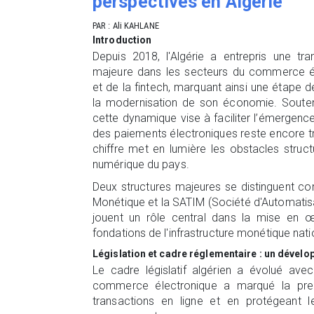
perspectives en Algérie
PAR : Ali KAHLANE
Introduction
Depuis 2018, l'Algérie a entrepris une tra
majeure dans les secteurs du commerce é
et de la fintech, marquant ainsi une étape d
la modernisation de son économie. Souten
cette dynamique vise à faciliter l’émergenc
des paiements électroniques reste encore trè
chiffre met en lumière les obstacles structu
numérique du pays.
Deux structures majeures se distinguent c
Monétique et la SATIM (Société d'Automatisa
jouent un rôle central dans la mise en œ
fondations de l'infrastructure monétique nati
Législation et cadre réglementaire : un dével
Le cadre législatif algérien a évolué av
commerce électronique a marqué la premi
transactions en ligne et en protégeant l