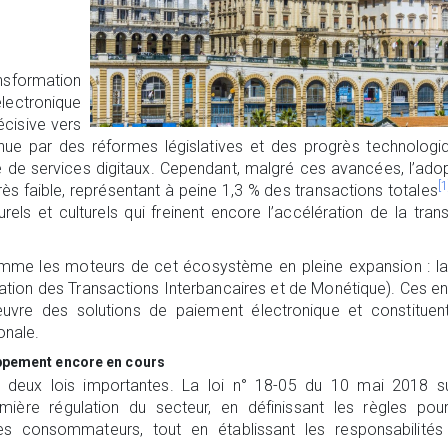
nsformation
lectronique
écisive vers
ue par des réformes législatives et des progrès technologi
e de services digitaux. Cependant, malgré ces avancées, l’ado
[1
s faible, représentant à peine 1,3 % des transactions totales
rels et culturels qui freinent encore l’accélération de la trans
omme les moteurs de cet écosystème en pleine expansion : l
tion des Transactions Interbancaires et de Monétique). Ces en
uvre des solutions de paiement électronique et constituent
onale.
oppement encore en cours
ec deux lois importantes. La loi n° 18-05 du 10 mai 2018 s
ère régulation du secteur, en définissant les règles pour
es consommateurs, tout en établissant les responsabilités