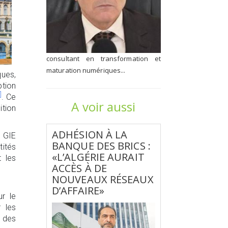
consultant en transformation et
maturation numériques...
ques,
ption
]
. Ce
A voir aussi
ition
ADHÉSION À LA
a GIE
BANQUE DES BRICS :
tités
«L’ALGÉRIE AURAIT
 les
ACCÈS À DE
NOUVEAUX RÉSEAUX
D’AFFAIRE»
ur le
 les
 des