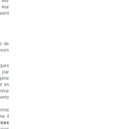
 leur
 leur
aient
re de
leurs
iques
 par
gérie
ut en
omme
ents
ermis
e, il
vices
ices