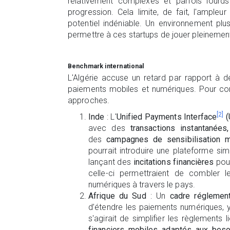
relativement complexes et parfois lourds
progression. Cela limite, de fait, l'ampleu
potentiel indéniable. Un environnement pl
permettre à ces startups de jouer pleinement
Benchmark international
L'Algérie accuse un retard par rapport à d
paiements mobiles et numériques. Pour comb
approches.
[2]
Inde
: L'
Unified Payments Interface
(
avec des
transactions instantanées
des
campagnes de sensibilisation 
pourrait introduire une plateforme sim
lançant des
incitations financières
pour
celle-ci permettraient de combler l
numériques à travers le pays.
Afrique du Sud
: Un
cadre réglement
d’étendre les paiements numériques,
s'agirait de simplifier les règlement
financiers mobiles adaptés aux bes