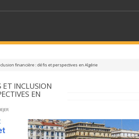
MOTS CLÉS
lusion financière : défis et perspectives en Algérie
S SECTEURS
SÉLECTIONNEZ UN DOSSIER
 ET INCLUSION
PECTIVES EN
ECTION
SÉLECTIONNEZ UNE CATÉGORIE
SÉLECTIO
EJER
t
et