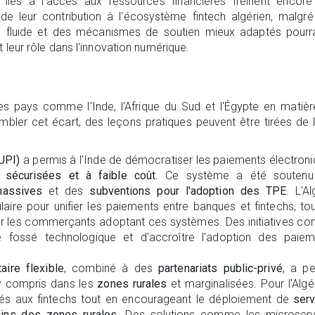
 liés à l'accès aux ressources financières freinent encore
r de leur contribution à l'écosystème fintech algérien, malgré
us fluide et des mécanismes de soutien mieux adaptés pourr
 leur rôle dans l'innovation numérique.
es pays comme l'Inde, l'Afrique du Sud et l'Égypte en matiè
ler cet écart, des leçons pratiques peuvent être tirées de 
UPI)
a permis à l'Inde de démocratiser les paiements électron
, sécurisées et à faible coût
. Ce système a été soutenu
massives
et des
subventions pour l'adoption des TPE
. L'Al
ilaire pour unifier les paiements entre banques et fintechs, to
 les commerçants adoptant ces systèmes. Des initiatives c
e fossé technologique et d'accroître l'adoption des paiem
aire flexible
, combiné à des
partenariats public-privé
, a p
 y compris dans les
zones rurales
et marginalisées. Pour l'Algéri
s liés aux fintechs tout en encourageant le déploiement de
ser
oins des zones rurales
. Des solutions comme les microserv