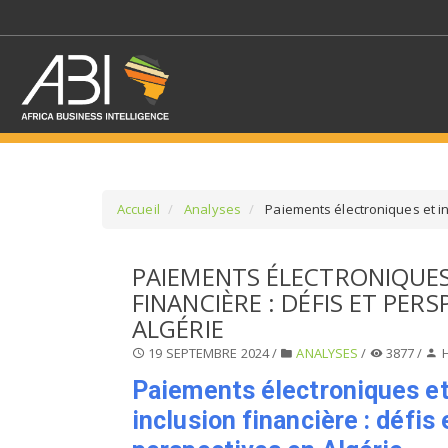
Accueil
Analyses
Paiements électroniques et inc
SÉLECTIONNEZ UN/DE
PAIEMENTS ÉLECTRONIQUES
FINANCIÈRE : DÉFIS ET PERS
SELECTIONNEZ UNE S
ALGÉRIE
19 SEPTEMBRE 2024 /
ANALYSES
/
3877 /
H
Paiements électroniques e
inclusion financière : défis 