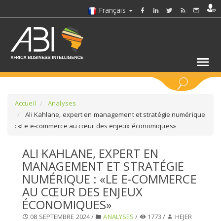
Français
MOTS CLÉS
Accueil
Analyses
Ali Kahlane, expert en management et stratégie numérique
: «Le e-commerce au cœur des enjeux économiques»
SÉLECTIONNEZ UN/DES SECTEURS
ALI KAHLANE, EXPERT EN
SÉLECTIONNEZ UN DOSSIER
MANAGEMENT ET STRATÉGIE
NUMÉRIQUE : «LE E-COMMERCE
SELECTIONNEZ UNE SECTION
AU CŒUR DES ENJEUX
ÉCONOMIQUES»
SÉLECTIONNEZ UNE CATÉGORIE
08 SEPTEMBRE 2024 /
ANALYSES
/
1773 /
HEJER