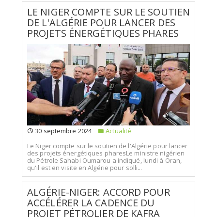
LE NIGER COMPTE SUR LE SOUTIEN
DE L'ALGÉRIE POUR LANCER DES
PROJETS ÉNERGÉTIQUES PHARES
30 septembre 2024
Actualité
Le Niger compte sur le soutien de l'Algérie pour lancer
des projets énergétiques pharesLe ministre nigérien
du Pétrole Sahabi Oumarou a indiqué, lundi à Oran,
qu'il est en visite en Algérie pour solli...
ALGÉRIE-NIGER: ACCORD POUR
ACCÉLÉRER LA CADENCE DU
PROJET PÉTROLIER DE KAFRA