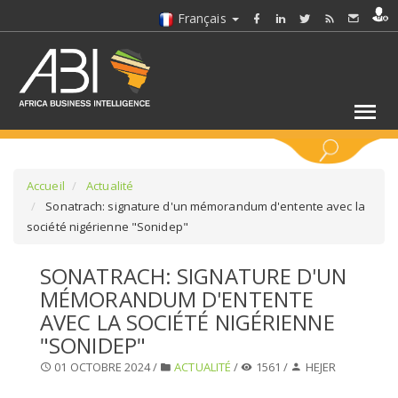
Français
MOTS CLÉS
Accueil
Actualité
Sonatrach: signature d'un mémorandum d'entente avec la
société nigérienne "Sonidep"
SÉLECTIONNEZ UN/DES SECTEURS
SONATRACH: SIGNATURE D'UN
SÉLECTIONNEZ UN DOSSIER
MÉMORANDUM D'ENTENTE
AVEC LA SOCIÉTÉ NIGÉRIENNE
SELECTIONNEZ UNE SECTION
"SONIDEP"
01 OCTOBRE 2024 /
ACTUALITÉ
/
1561 /
HEJER
SÉLECTIONNEZ UNE CATÉGORIE