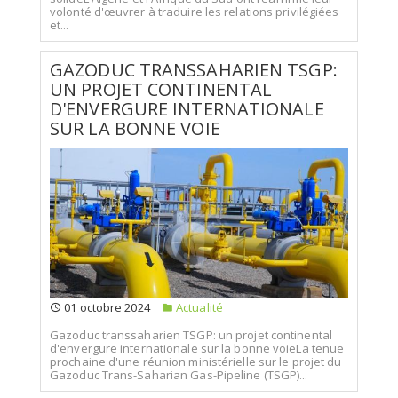
volonté d'œuvrer à traduire les relations privilégiées
et...
GAZODUC TRANSSAHARIEN TSGP:
UN PROJET CONTINENTAL
D'ENVERGURE INTERNATIONALE
SUR LA BONNE VOIE
01 octobre 2024
Actualité
Gazoduc transsaharien TSGP: un projet continental
d'envergure internationale sur la bonne voieLa tenue
prochaine d'une réunion ministérielle sur le projet du
Gazoduc Trans-Saharian Gas-Pipeline (TSGP)...