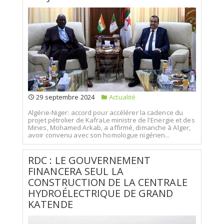
29 septembre 2024
Actualité
Algérie-Niger: accord pour accélérer la cadence du
projet pétrolier de KafraLe ministre de l'Energie et des
Mines, Mohamed Arkab, a affirmé, dimanche à Alger,
avoir convenu avec son homologue nigérien...
RDC : LE GOUVERNEMENT
FINANCERA SEUL LA
CONSTRUCTION DE LA CENTRALE
HYDROÉLECTRIQUE DE GRAND
KATENDE