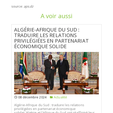
source:
aps.dz
A voir aussi
ALGÉRIE-AFRIQUE DU SUD :
TRADUIRE LES RELATIONS
PRIVILÉGIÉES EN PARTENARIAT
ÉCONOMIQUE SOLIDE
08 décembre 2024
Actualité
Algérie-Afrique du Sud : traduire les relations
privilégiées en partenariat économique
solideL'Algérie et l'Afrique du Sud ont réaffirmé leur