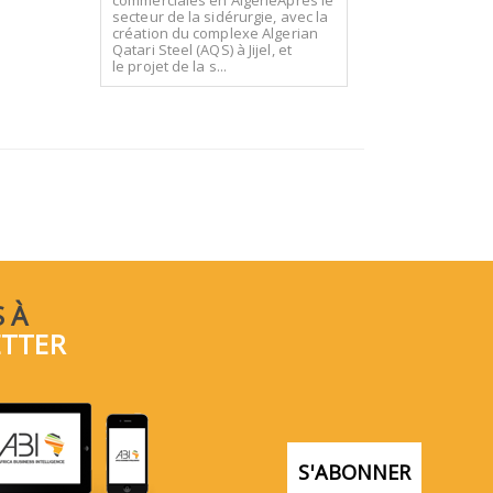
commerciales en AlgérieAprès le
secteur de la sidérurgie, avec la
création du complexe Algerian
Qatari Steel (AQS) à Jijel, et
le projet de la s...
 À
ETTER
S'ABONNER