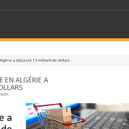
MOTS CLÉS
gérie a dépassé 1,5 milliard de dollars
S SECTEURS
SÉLECTIONNEZ UN DOSSIER
 EN ALGÉRIE A
DOLLARS
ECTION
SÉLECTIONNEZ UNE CATÉGORIE
SÉLECTIO
HEJER
e a