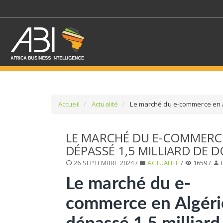
Accueil
Actualité
Le marché du e-commerce en Al
SÉLECTIONNEZ UN/DE
LE MARCHÉ DU E-COMMERCE
DÉPASSÉ 1,5 MILLIARD DE 
SELECTIONNEZ UNE S
26 SEPTEMBRE 2024 /
ACTUALITÉ
/
1659 /
Le marché du e-
commerce en Algéri