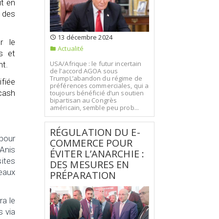
ut en
s des
13 décembre 2024
r le
Actualité
s et
USA/Afrique : le futur incertain
nt.
de l’accord AGOA sous
TrumpL’abandon du régime de
ifiée
préférences commerciales, qui a
 cash
toujours bénéficié d’un soutien
bipartisan au Congrès
américain, semble peu prob...
RÉGULATION DU E-
 pour
COMMERCE POUR
 Anis
ÉVITER L’ANARCHIE :
sites
DES MESURES EN
seaux
PRÉPARATION
ra le
 via