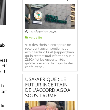
18 décembre 2024
Actualité
91% des chefs d’entreprise ne
hab
reçoivent aucun soutien pour
exploiter la ZLECAf (rapport)Bien
qu’ils restent mal informés sur la
ZLECAf et les opportunités
 pèse
qu’elle présente, la majorité des
a été
chefs d’ent...
ette
USA/AFRIQUE : LE
FUTUR INCERTAIN
et du
DE L’ACCORD AGOA
tant
SOUS TRUMP
ation