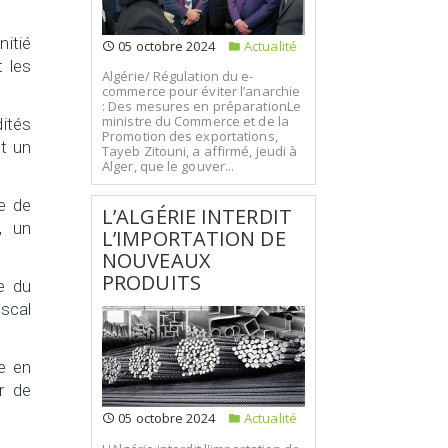
nitié
05 octobre 2024
Actualité
t les
Algérie/ Régulation du e-
commerce pour éviter l’anarchie
: Des mesures en préparationLe
ministre du Commerce et de la
ités
Promotion des exportations,
t un
Tayeb Zitouni, a affirmé, jeudi à
Alger, que le gouver...
ce de
L’ALGÉRIE INTERDIT
, un
L’IMPORTATION DE
NOUVEAUX
PRODUITS
e du
iscal
e en
r de
05 octobre 2024
Actualité