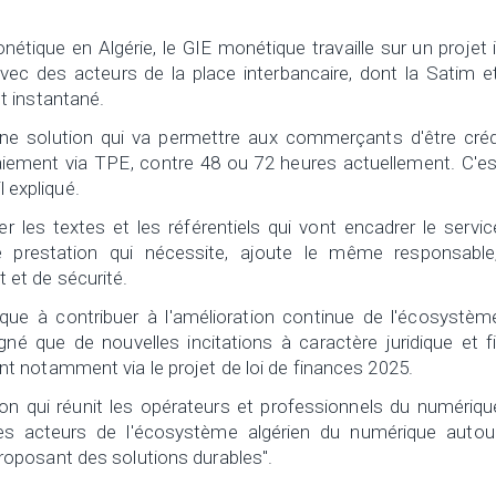
nétique en Algérie, le GIE monétique travaille sur un projet i
avec des acteurs de la place interbancaire, dont la Satim e
t instantané.
une solution qui va permettre aux commerçants d'être créd
iement via TPE, contre 48 ou 72 heures actuellement. C'es
l expliqué.
r les textes et les référentiels qui vont encadrer le servi
 prestation qui nécessite, ajoute le même responsable
et de sécurité.
ue à contribuer à l'amélioration continue de l'écosystèm
gné que de nouvelles incitations à caractère juridique et f
 notamment via le projet de loi de finances 2025.
n qui réunit les opérateurs et professionnels du numériqu
 les acteurs de l'écosystème algérien du numérique autou
oposant des solutions durables".