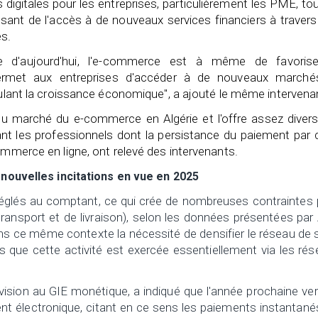
 digitales pour les entreprises, particulièrement les PME, to
rgissant de l'accès à de nouveaux services financiers à traver
es.
e d'aujourd'hui, l'e-commerce est à même de favorise
permet aux entreprises d'accéder à de nouveaux marché
imulant la croissance économique", a ajouté le même intervena
du marché du e-commerce en Algérie et l'offre assez divers
ant les professionnels dont la persistance du paiement par
ommerce en ligne, ont relevé des intervenants.
nouvelles incitations en vue en 2025
 réglés au comptant, ce qui crée de nombreuses contraintes
transport et de livraison), selon les données présentées par
s ce même contexte la nécessité de densifier le réseau de 
 que cette activité est exercée essentiellement via les ré
ivision au GIE monétique, a indiqué que l'année prochaine ver
électronique, citant en ce sens les paiements instantanés