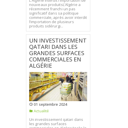
L'Algérie interdit l'importation de
nouveaux produitsL’Algérie a
récemment franchi un pas
significatif dans sa politique
commerciale, après avoir interdit
l’importation de plusieurs
produits sidérurgi...
UN INVESTISSEMENT
QATARI DANS LES
GRANDES SURFACES
COMMERCIALES EN
ALGÉRIE
01 septembre 2024
Actualité
Un investissement qatari dans
les grandes surfaces