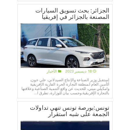
الجزائر: بحث تسويق السيارات
المصنعة بالجزائر في إفريقيا
18 ديسمبر 2023
الأخبار
إستقبل وزير الصناعة والإنتاج الصيدلاني، علي عون،
الأمين العام لمنطقة التجارة الحرة القارية الإفريقية
وامكيلي ميني، للحديث عن واقع التنمية الصناعية وعلاقتها
بالتجارة الإفريقية.وحسب بيان للوزارة، تطرق ا...
تونس:بورصة تونس تنهي تداولات
الجمعة على شبه استقرار