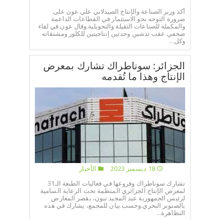
أكد وزير الصناعة والإنتاج الصيدلاني علي عون على
ضرورة التوجه نحو الاستثمار في القطاعات الداعمة
والمكملة للصناعات الثقيلة والتحويلية.وقال عون في لقاء
صحفي عقب تدشين وحدتين إنتاجيتين للكلور ومشتقاته
وكل...
الجزائر: سوناطراك تشارك بمعرض
الإنتاج وهذا ما تُقدمه
18 ديسمبر 2023
الأخبار
تشارك سوناطراك وفروعها في فعاليات الطبعة الـ31
لمعرض الإنتاج الجزائري المنظمة تحت الرعاية السامية
لرئيس الجمهورية عبد المجيد تبون، بقصر المعارض
بالصنوبر البحري.وحسب بيان للمجمع، يشارك في هذه
التظاهرة...