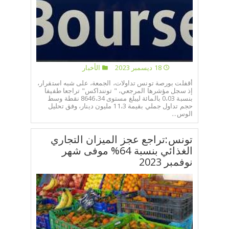
18 ديسمبر 2023
الأخبار
أقفلت بورصة تونس تداولات، الجمعة، على شبه استقرار،
إذ سجل مؤشرها المرجعي، " توننداكس" تراجعا طفيفا
بنسبة 0،03 بالمائة ليبلغ مستوى 8646،34 نقطة وسط
حجم تداول جملي بقيمة 11،3 مليون دينار، وفق تحليل
الوس...
تونس:تراجع عجز الميزان التجاري
الغذائي بنسبة 64% موفى شهر
نوفمبر 2023