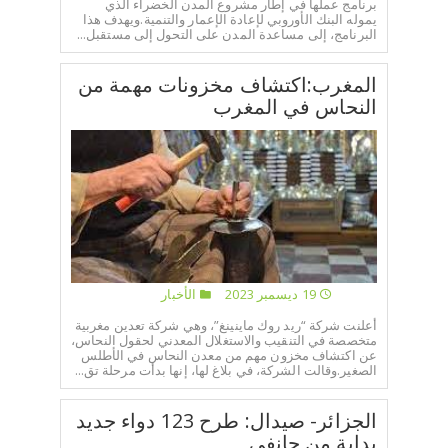
برنامج عملها في إطار مشروع المدن الخضراء الذي
يموله البنك الأوروبي لإعادة الإعمار والتنمية.ويهدف هذا
البرنامج، إلى مساعدة المدن على التحول إلى مستقبل...
المغرب:اكتشاف مخزونات مهمة من
النحاس في المغرب
19 ديسمبر 2023
الأخبار
أعلنت شركة “ريد روك ماينينغ”، وهي شركة تعدين مغربية
متخصصة في التنقيب والاستغلال المعدني لحقول النحاس،
عن اكتشاف مخزون مهم من معدن النحاس في الأطلس
الصغير.وقالت الشركة، في بلاغ لها، إنها بدأت مرحلة تق...
الجزائر- صيدال: طرح 123 دواء جديد
بداية من جانفي