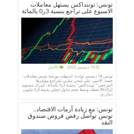
تونس: توننداكس يستهل معاملات
الاسبوع على تراجع بنسبة 3ر0 بالمائة
19 ديسمبر 2023
الأخبار
تونس 18 ديسمبر (وات)- استهلت بورصة تونس معاملات
حصة، الاثنين، على منحى سلبي، ليتراجع مؤشرها
المرجعي " توننداكس" بنسبة 3ر0 بالمائة ، ليدرك مستوى
2ر8620 نقطة، وسط حجم تداول جملي بقيمة 6ر2 مليون
دينار، و...
تونس: مع زيادة أزمات الاقتصاد..
تونس تواصل رفض قروض صندوق
النقد