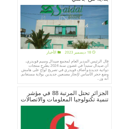
18 ديسمبر 2023
الأخبار
قال الرئيس المدير العام لمجمع صيدال وسيم قويدري،
أن صيدال ستبدأ في غضون سنة 2024 بطرح منتجات
دوائية جديدة.وأضاف قويدري في تصريح لوأج على هامش
وضع حجر الأساس لإنجاز مصنعين جديدين بولاية مستغانم.
أنه وز...
الجزائر تحتل المرتبة 88 في مؤشر
تنمية تكنولوجيا المعلومات والاتصالات