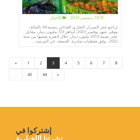
18 ديسمبر 2023
الأخبار
تراجع عجز الميزان التجاري الغذائي بنسبة 64 بالمائة،
موفى شهر نوفمبر 2023، ليناهز 723 مليون دينار، مقابل
عجز بقيمة 2013 مليون دينار، خلال الفترة نفسها من سنة
2022 ، وفق معطيات صادرة، الجمعة، عن المرصد...
«
1
2
3
4
5
6
7
8
...
43
44
»
إشتركوا في
نشرتنا الإخبارية