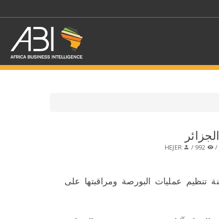
اختر قطاع / القطاعات
لجزائر
HEJER
992 /
حدد الفرع
 تنظيم عمليات البورصة ومراقبتها على