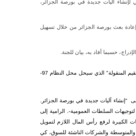
لإنشاء آليات جديدة في بورصة الجزائر،
عادة بعث بورصة الجزائر من خلال تسهيل
راج، حسبما أفاد به، بيان للجنة.
ويتعلق الأمر “بالنظام رقم 23-04 المتعلق بالنظام العام لبورصة القيم المنقولة” الذي سيحل محل النظام 97-
ى “إنشاء آليات جديدة في بورصة الجزائر.
توجيهات السلطات العمومية-. الرامية إلى
ت الكبيرة لرفع رأس المال اللازم لتمويل
والمتوسطة والشركات الناشئة للسوق، كي