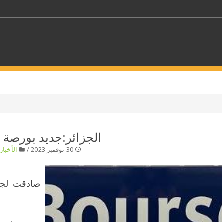
كلمات مفتاحية
حدد ملفا
الجزائر:جديد بورصة ا
30 نوفمبر 2023 /
الأخبار
/
 بلدا/بلدان
حدد الفئة
صادقت لجنة