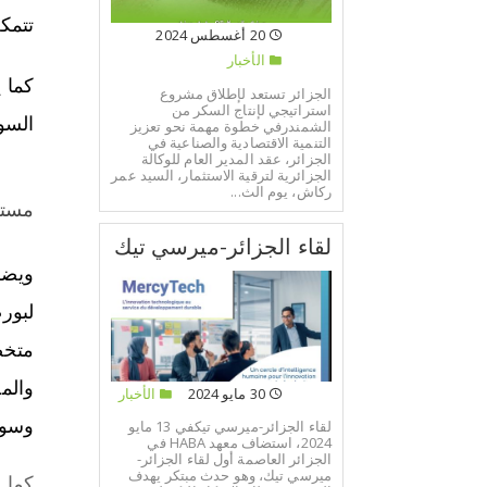
تتمك
20 أغسطس 2024
الأخبار
كما 
الجزائر تستعد لإطلاق مشروع
استراتيجي لإنتاج السكر من
السو
الشمندرفي خطوة مهمة نحو تعزيز
التنمية الاقتصادية والصناعية في
الجزائر، عقد المدير العام للوكالة
الجزائرية لترقية الاستثمار، السيد عمر
ركاش، يوم الث...
مستج
لقاء الجزائر-ميرسي تيك
ويضم
لبور
متخص
والم
30 مايو 2024
الأخبار
وسوق
لقاء الجزائر-ميرسي تيكفي 13 مايو
2024، استضاف معهد HABA في
الجزائر العاصمة أول لقاء الجزائر-
ميرسي تيك، وهو حدث مبتكر يهدف
كما 