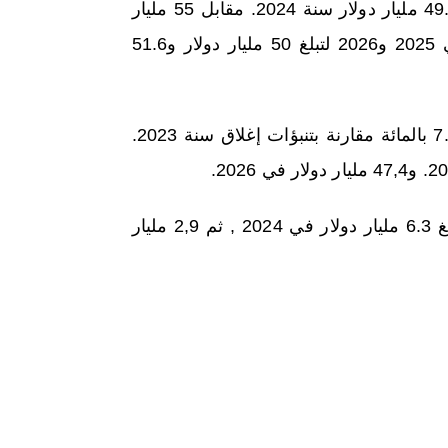
كما ستصل صادرات السلع, وفق توقعات مشروع القانون، إلى 49.8 مليار دولار سنة 2024. مقابل 55 مليار
دولار في تنبؤات الاغلاق لسنة 2023. لتسجل زيادة طفيفة سنتي 2025 و2026 لتبلغ 50 مليار دولار و51.6
أما واردات السلع لسنة 2024 بالدولار الجاري, فسترتفع بنسبة 7.1 بالمائة مقارنة بتنبؤات إغلاق سنة 2023.
كما سيسجل الميزان التجاري فائضا بين سنتي 2024 و2026. ليبلغ 6.3 مليار دولار في 2024 , ثم 2,9 مليار