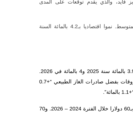
زيز فايد، والذي يقدم توقعات على المدى
القريب والمتوسط. نموا اقتصاديا بـ4.2 بالمائة السنة
وحسب العرض الذي قدمه الوزير، سينتقل النمو الاقتصادي إلى 3.9 بالمائة سنة 2025 و4 بالمائة في 2026.
مدفوعا بأداء جميع القطاعات. فيما ينتظر أن ينتعش قطاع المحروقات بفضل صادرات الغاز الطبيعي “+0.7
وقد أعد مشروع القانون على أساس سعر مرجعي لبرميل النفط بـ60 دولارا خلال الفترة 2024 – 2026. و70