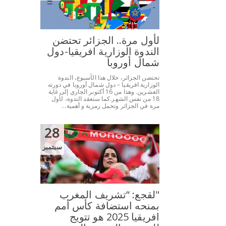
لأول مرة.. الجزائر تحتضن
الندوة الوزارية افريقيا-دول
شمال أوروبا
تحتضن الجزائر، خلال هذا الأسبوع، الندوة
الوزارية افريقيا – دول شمال أوروبا في دورته
العشرين. وهذا من 16 أكتوبر الجاري إلى غاية
18 من نفس الشهر.كما ستعقد الندوة، لأول
مرة في الجزائر وتحمل رمزية و أهمية...
28
سبتمبر
"لقجع: “تشريف المغرب
بمنحه استضافة كأس أمم
افريقيا 2025 هو تتويج