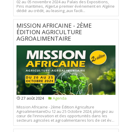
02 au 05 novembre 2024 au Palais des Expositions,
Pins maritimes, AlgerLe premier événement en Algérie
dédié au crédit, au leasing ,aux facili...
MISSION AFRICAINE - 2ÈME
ÉDITION AGRICULTURE
AGROALIMENTAIRE
27 août 2024
Agenda
Mission Africaine - 2ème Édition Agriculture
AgroalimentaireDu 12 au 25 Octobre 2024, plongez au
cœur de l'innovation et des opportunités dans les
secteurs agricoles et agroalimentaires lors de cet év...