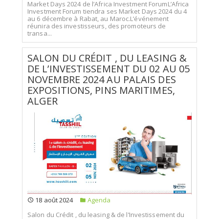
Market Days 2024 de l’Africa Investment ForumL’Africa
Investment Forum tiendra ses Market Days 2024 du 4
au 6 décembre à Rabat, au Maroc.L’événement
réunira des investisseurs, des promoteurs de
transa...
SALON DU CRÉDIT , DU LEASING &
DE L’INVESTISSEMENT DU 02 AU 05
NOVEMBRE 2024 AU PALAIS DES
EXPOSITIONS, PINS MARITIMES,
ALGER
18 août 2024
Agenda
Salon du Crédit , du leasing & de l’Investissement du