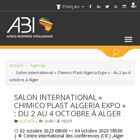
Français
MOTS CLÉS
Accueil
Agenda
Salon international « Chimico Plast Algeria Expo » : du 2 au 4
octobre à Alger
SÉLECTIONNEZ UN/DES SECTEURS
SALON INTERNATIONAL «
SÉLECTIONNEZ UN DOSSIER
CHIMICO PLAST ALGERIA EXPO »
: DU 2 AU 4 OCTOBRE À ALGER
SELECTIONNEZ UNE SECTION
AGENDA
/
1648 /
HEJER
02 octobre 2023 08h00
04 octobre 2023 18h00
SÉLECTIONNEZ UNE CATÉGORIE
|
Centre international des conférences (CIC) ,Alger