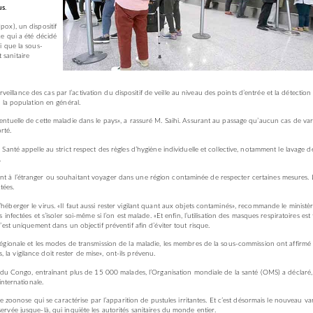
us.
pox), un dispositif
ce qui a été décidé
si que la sous-
 sanitaire
illance des cas par l’activation du dispositif de veille au niveau des points d’entrée et la détection
e la population en général.
ventuelle de cette maladie dans le pays», a rassuré M. Saihi. Assurant au passage qu’aucun cas de var
rté.
a Santé appelle au strict respect des règles d’hygiène individuelle et collective, notamment le lavage d
.
ant à l’étranger ou souhaitant voyager dans une région contaminée de respecter certaines mesures. 
tées.
héberger le virus. «Il faut aussi rester vigilant quant aux objets contaminés», recommande le ministère
 infectées et s’isoler soi-même si l’on est malade. «Et enfin, l’utilisation des masques respiratoires est
c’est uniquement dans un objectif préventif afin d’éviter tout risque.
 régionale et les modes de transmission de la maladie, les membres de la sous-commission ont affirmé
la vigilance doit rester de mise», ont-ils prévenu.
 Congo, entraînant plus de 15 000 malades, l’Organisation mondiale de la santé (OMS) a déclaré,
nternationale.
oonose qui se caractérise par l’apparition de pustules irritantes. Et c’est désormais le nouveau va
ervée jusque-là, qui inquiète les autorités sanitaires du monde entier.