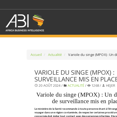
Accueil
Actualité
Variole du singe (MPOX) : Un di
SÉLECTIONNEZ UN/DE
VARIOLE DU SINGE (MPOX) :
SURVEILLANCE MIS EN PLAC
SELECTIONNEZ UNE S
20 AOÛT 2024 /
ACTUALITÉ
/
1268 /
HEJER
Variole du singe (MPOX) : Un di
de surveillance mis en pla
Le ministère de la Santé recommande à toute personne étant à l’étrang
voyager dans une région contaminée, de respecter certaines procédur
concernée doit éviter tout contact avec des personnes infectées. Il lui e