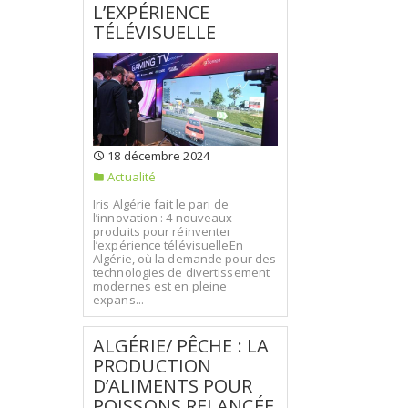
L’EXPÉRIENCE
TÉLÉVISUELLE
18 décembre 2024
Actualité
Iris Algérie fait le pari de
l’innovation : 4 nouveaux
produits pour réinventer
l’expérience télévisuelleEn
Algérie, où la demande pour des
technologies de divertissement
modernes est en pleine
expans...
ALGÉRIE/ PÊCHE : LA
PRODUCTION
D’ALIMENTS POUR
POISSONS RELANCÉE