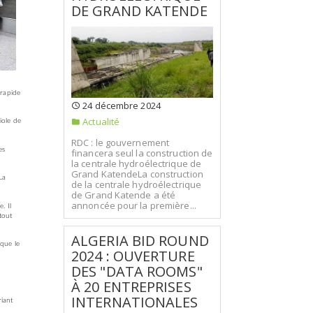
DE GRAND KATENDE
 rapide
24 décembre 2024
Actualité
iole de
RDC : le gouvernement
es
financera seul la construction de
la centrale hydroélectrique de
Grand KatendeLa construction
La
de la centrale hydroélectrique
de Grand Katende a été
annoncée pour la première...
. Il
 tout
ALGERIA BID ROUND
 que le
2024 : OUVERTURE
DES "DATA ROOMS"
À 20 ENTREPRISES
INTERNATIONALES
riant