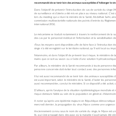
recommandé de se tenir loin des animaux susceptibles d’héberger le vir
Dans l’objectif de prévenir l’introduction de cas de variole du singe (M
de surveillance et d’alerte a été mis en place au niveau national. C’est 
lors du meeting qui a réuni le ministre de la Santé, Abdelhak Saihi, ain
commission multisectorielle nationale des points d’entrée du Règlement
international (RSI).
Le mécanisme se traduit notamment à travers le renforcement de la surve
des cas par le personnel médical et l’information et la sensibilisation d
«Tous les moyens sont disponibles afin de faire face à l’introduction é
singe n’a été enregistré sur le territoire national, qu’il soit local ou impo
Néanmoins, et dans l’objectif de prévenir tout risque, le ministère de l
mains que ce soit au savon ou à l’aide d’une solution hydroalcoolique
Par ailleurs, le ministère de la Santé recommande à toute personne ét
personne concernée doit éviter tout contact avec des personnes infec
Il lui est aussi recommandé de se tenir loin des animaux susceptibles d’
est aussi important, selon le ministère de la Santé, d’isoler les personnes
aussi recommandée», conclut le ministère. Si ce dispositif a été activé, 
D’ailleurs, après l’analyse de la situation épidémiologique mondiale et
risque demeure faible au sein de la population en général. «Néanmoins, 
A noter qu’après une épidémie majeure en République démocratique du
mercredi dernier, la propagation du virus Mpox comme une urgence i
Anciennement connu sous le nom de variole du singe, le Mpox est une z
Ib, qui s’est propagé dans des pays où la maladie n’avait jamais été obs