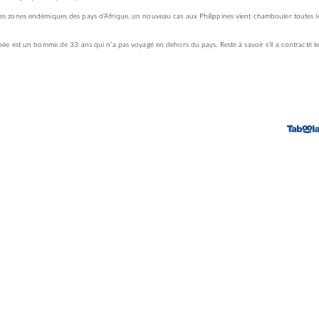
 des zones endémiques des pays d’Afrique, un nouveau cas aux Philippines vient chambouler toutes l
année est un homme de 33 ans qui n’a pas voyagé en dehors du pays. Reste à savoir s’il a contracté le