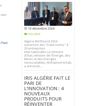
es
 clade
19 décembre 2024
Actualité
Algeria Bid Round 2024 :
ouverture des "Data rooms" à
20 entreprises
internationales Le ministre
d'Etat, ministre de l'Energie, des
Mines et des Energies
renouvelables, Mohamed Arkab,
a annoncé,...
IRIS ALGÉRIE FAIT LE
PARI DE
L’INNOVATION : 4
NOUVEAUX
PRODUITS POUR
RÉINVENTER