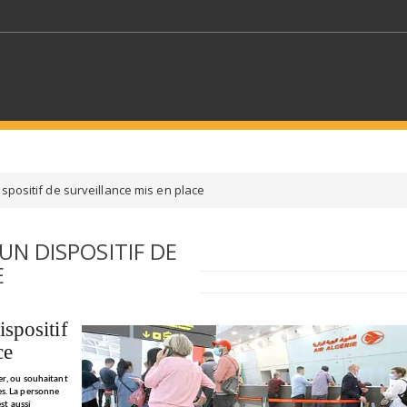
MOTS CLÉS
spositif de surveillance mis en place
S SECTEURS
SÉLECTIONNEZ UN DOSSIER
 UN DISPOSITIF DE
E
ECTION
SÉLECTIONNEZ UNE CATÉGORIE
SÉLECTIO
spositif
ce
er, ou souhaitant
es. La personne
st aussi