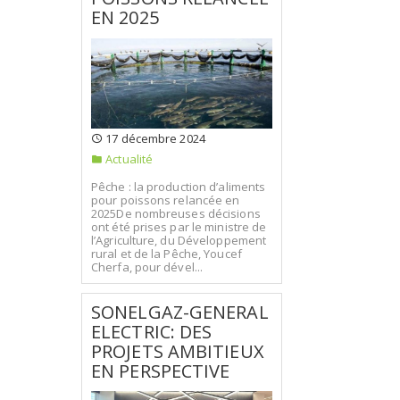
EN 2025
17 décembre 2024
Actualité
Pêche : la production d’aliments
pour poissons relancée en
2025De nombreuses décisions
ont été prises par le ministre de
l’Agriculture, du Développement
rural et de la Pêche, Youcef
Cherfa, pour dével...
SONELGAZ-GENERAL
ELECTRIC: DES
PROJETS AMBITIEUX
EN PERSPECTIVE