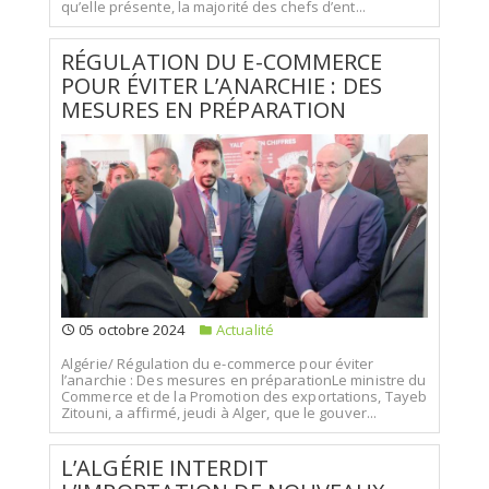
qu’elle présente, la majorité des chefs d’ent...
RÉGULATION DU E-COMMERCE
POUR ÉVITER L’ANARCHIE : DES
MESURES EN PRÉPARATION
05 octobre 2024
Actualité
Algérie/ Régulation du e-commerce pour éviter
l’anarchie : Des mesures en préparationLe ministre du
Commerce et de la Promotion des exportations, Tayeb
Zitouni, a affirmé, jeudi à Alger, que le gouver...
L’ALGÉRIE INTERDIT