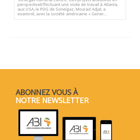
perspectiveEffectuant une visite de travail à Atlanta,
aux USA, le PDG de Sonelgaz, Mourad Adjal, a
examiné, avec la société américaine « Gener...
ABONNEZ VOUS À
NOTRE NEWSLETTER