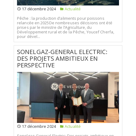
17 décembre 2024
Actualité
Pêche : la production d’aliments pour poissons
relancée en 2025De nombreuses décisions ont été
prises par le ministre de l’Agriculture, du
Développement rural et de la Pêche, Youcef Cherfa,
pour dével...
SONELGAZ-GENERAL ELECTRIC:
DES PROJETS AMBITIEUX EN
PERSPECTIVE
17 décembre 2024
Actualité
Sonelgaz-General Electric: Des projets ambitieux en