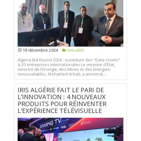
19 décembre 2024
Actualité
Algeria Bid Round 2024 : ouverture des "Data rooms"
à 20 entreprises internationales Le ministre d'Etat,
ministre de l'Energie, des Mines et des Energies
renouvelables, Mohamed Arkab, a annoncé,...
IRIS ALGÉRIE FAIT LE PARI DE
L’INNOVATION : 4 NOUVEAUX
PRODUITS POUR RÉINVENTER
L’EXPÉRIENCE TÉLÉVISUELLE