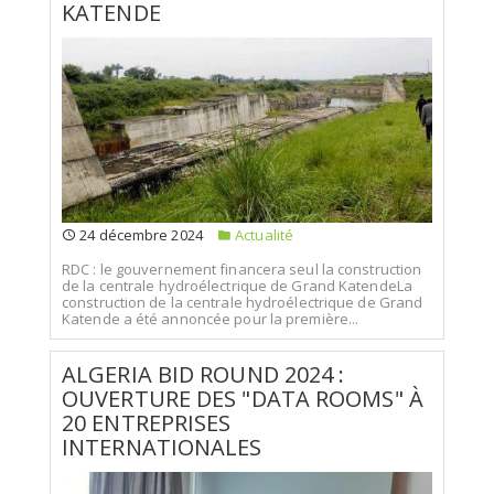
KATENDE
24 décembre 2024
Actualité
RDC : le gouvernement financera seul la construction
de la centrale hydroélectrique de Grand KatendeLa
construction de la centrale hydroélectrique de Grand
Katende a été annoncée pour la première...
ALGERIA BID ROUND 2024 :
OUVERTURE DES "DATA ROOMS" À
20 ENTREPRISES
INTERNATIONALES