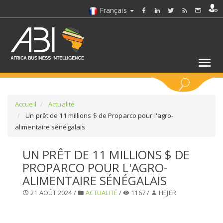
Français
MOTS CLÉS
Accueil
Actualité
Un prêt de 11 millions $ de Proparco pour l'agro-
alimentaire sénégalais
SÉLECTIONNEZ UN/DES SECTEURS
UN PRÊT DE 11 MILLIONS $ DE
SÉLECTIONNEZ UN DOSSIER
PROPARCO POUR L'AGRO-
ALIMENTAIRE SÉNÉGALAIS
SELECTIONNEZ UNE SECTION
21 AOÛT 2024 /
ACTUALITÉ
/
1167 /
HEJER
SÉLECTIONNEZ UNE CATÉGORIE