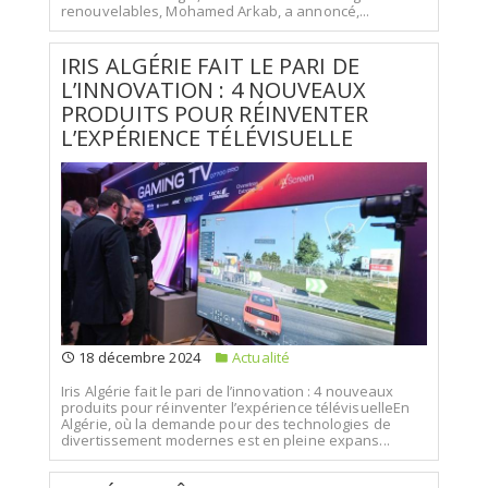
renouvelables, Mohamed Arkab, a annoncé,...
IRIS ALGÉRIE FAIT LE PARI DE
L’INNOVATION : 4 NOUVEAUX
PRODUITS POUR RÉINVENTER
L’EXPÉRIENCE TÉLÉVISUELLE
18 décembre 2024
Actualité
Iris Algérie fait le pari de l’innovation : 4 nouveaux
produits pour réinventer l’expérience télévisuelleEn
Algérie, où la demande pour des technologies de
divertissement modernes est en pleine expans...