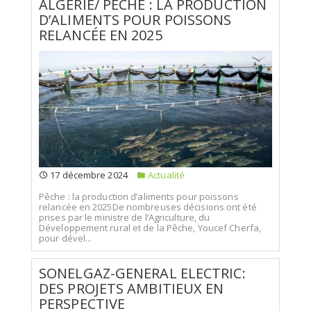
ALGÉRIE/ PÊCHE : LA PRODUCTION
D’ALIMENTS POUR POISSONS
RELANCÉE EN 2025
17 décembre 2024
Actualité
Pêche : la production d’aliments pour poissons
relancée en 2025De nombreuses décisions ont été
prises par le ministre de l’Agriculture, du
Développement rural et de la Pêche, Youcef Cherfa,
pour dével...
SONELGAZ-GENERAL ELECTRIC:
DES PROJETS AMBITIEUX EN
PERSPECTIVE