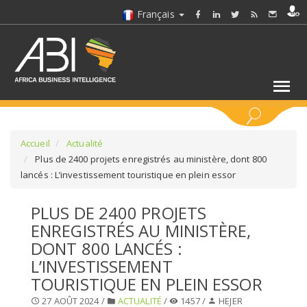
Français
MOTS CLÉS
Accueil
Actualité
Plus de 2400 projets enregistrés au ministère, dont 800
lancés : L’investissement touristique en plein essor
SÉLECTIONNEZ UN/DES SECTEURS
PLUS DE 2400 PROJETS
SÉLECTIONNEZ UN DOSSIER
ENREGISTRÉS AU MINISTÈRE,
DONT 800 LANCÉS :
SELECTIONNEZ UNE SECTION
L’INVESTISSEMENT
TOURISTIQUE EN PLEIN ESSOR
SÉLECTIONNEZ UNE CATÉGORIE
27 AOÛT 2024 /
ACTUALITÉ
/
1457 /
HEJER