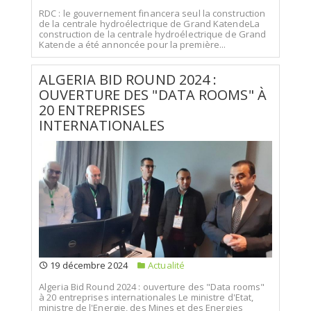
RDC : le gouvernement financera seul la construction
de la centrale hydroélectrique de Grand KatendeLa
construction de la centrale hydroélectrique de Grand
Katende a été annoncée pour la première...
ALGERIA BID ROUND 2024 :
OUVERTURE DES "DATA ROOMS" À
20 ENTREPRISES
INTERNATIONALES
19 décembre 2024
Actualité
Algeria Bid Round 2024 : ouverture des "Data rooms"
à 20 entreprises internationales Le ministre d'Etat,
ministre de l'Energie, des Mines et des Energies