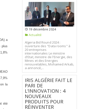
19 décembre 2024
Actualité
MOA) a
Algeria Bid Round 2024 :
ouverture des "Data rooms" à
e plus
20 entreprises
21,8%
internationales Le ministre
d'Etat, ministre de l'Energie, des
Mines et des Energies
renouvelables, Mohamed Arkab,
a annoncé,...
EDEAO
 27,9%
IRIS ALGÉRIE FAIT LE
PARI DE
lon la
L’INNOVATION : 4
NOUVEAUX
PRODUITS POUR
nt été
RÉINVENTER