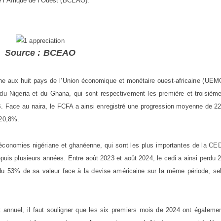
 l’Afrique de l’Ouest (BCEAO).
Source : BCEAO
mune aux huit pays de l’Union économique et monétaire ouest-africaine (UE
du Nigeria et du Ghana, qui sont respectivement les première et troisièm
Face au naira, le FCFA a ainsi enregistré une progression moyenne de 2
 20,8%.
s économies nigériane et ghanéenne, qui sont les plus importantes de la C
depuis plusieurs années. Entre août 2023 et août 2024, le cedi a ainsi perdu
erdu 53% de sa valeur face à la devise américaine sur la même période, se
t annuel, il faut souligner que les six premiers mois de 2024 ont égaleme