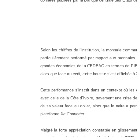
données publiées par la Banque centrale des Etats de
Selon les chiffres de l’institution, la monnaie com
particulièrement performé par rapport aux monnaies 
grandes économies de la CEDEAO en termes de PIB. 
alors que face au cedi, cette hausse s’est affichée à
Cette performance s’inscrit dans un contexte où le
avec celle de la Côte d’Ivoire, traversent une crise 
de sa valeur face au dollar, alors que le naira a p
plateforme
Xe Converter.
Malgré la forte appréciation constatée en glissemen