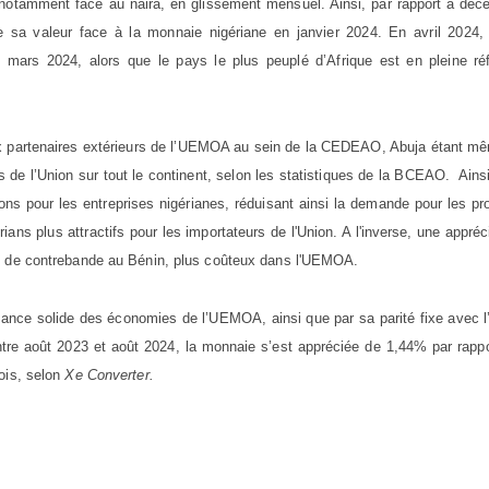
otamment face au naira, en glissement mensuel. Ainsi, par rapport à déc
sa valeur face à la monnaie nigériane en janvier 2024. En avril 2024, 
 mars 2024, alors que le pays le plus peuplé d’Afrique est en pleine ré
aux partenaires extérieurs de l’UEMOA au sein de la CEDEAO, Abuja étant m
s de l’Union sur tout le continent, selon les statistiques de la BCEAO. Ains
ons pour les entreprises nigérianes, réduisant ainsi la demande pour les pr
ans plus attractifs pour les importateurs de l'Union. A l'inverse, une appréc
ce de contrebande au Bénin, plus coûteux dans l'UEMOA.
nce solide des économies de l’UEMOA, ainsi que par sa parité fixe avec l
ntre août 2023 et août 2024, la monnaie s’est appréciée de 1,44% par rapp
ois, selon
Xe Converter.