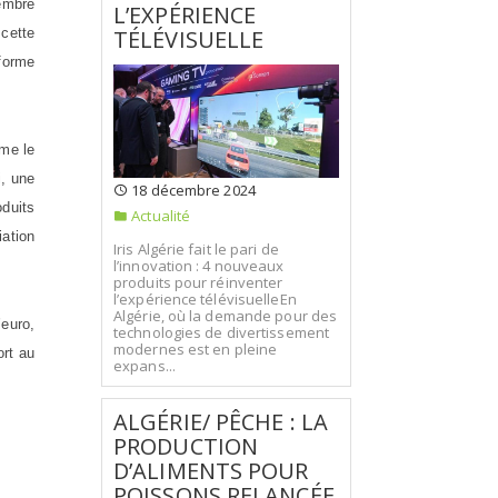
embre
L’EXPÉRIENCE
TÉLÉVISUELLE
cette
forme
ême le
i, une
18 décembre 2024
oduits
Actualité
iation
Iris Algérie fait le pari de
l’innovation : 4 nouveaux
produits pour réinventer
l’expérience télévisuelleEn
Algérie, où la demande pour des
’euro,
technologies de divertissement
modernes est en pleine
ort au
expans...
ALGÉRIE/ PÊCHE : LA
PRODUCTION
D’ALIMENTS POUR
POISSONS RELANCÉE