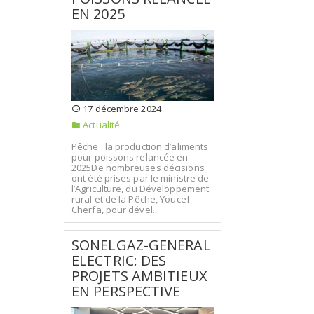
EN 2025
17 décembre 2024
Actualité
Pêche : la production d’aliments
pour poissons relancée en
2025De nombreuses décisions
ont été prises par le ministre de
l’Agriculture, du Développement
rural et de la Pêche, Youcef
Cherfa, pour dével...
SONELGAZ-GENERAL
ELECTRIC: DES
PROJETS AMBITIEUX
EN PERSPECTIVE