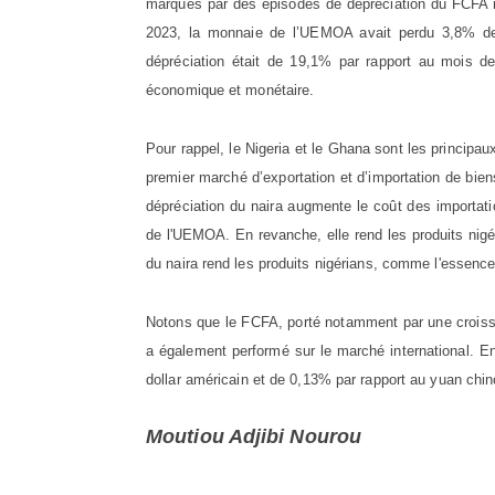
marqués par des épisodes de dépréciation du FCFA n
2023, la monnaie de l’UEMOA avait perdu 3,8% de 
dépréciation était de 19,1% par rapport au mois de
économique et monétaire.
Pour rappel, le Nigeria et le Ghana sont les princip
premier marché d’exportation et d’importation de bien
dépréciation du naira augmente le coût des importati
de l'UEMOA. En revanche, elle rend les produits nigéri
du naira rend les produits nigérians, comme l'essen
Notons que le FCFA, porté notamment par une croissa
a également performé sur le marché international. E
dollar américain et de 0,13% par rapport au yuan chin
Moutiou Adjibi Nourou