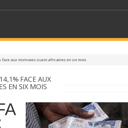
MOTS CLÉS
% face aux monnaies ouest-africaines en six mois
S SECTEURS
SÉLECTIONNEZ UN DOSSIER
114,1% FACE AUX
S EN SIX MOIS
ECTION
SÉLECTIONNEZ UNE CATÉGORIE
SÉLECTIO
FA
: