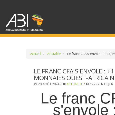
Accueil
Actualité
Le franc CFA s'envole : +114,1
SÉLECTIONNEZ UN/DE
LE FRANC CFA S'ENVOLE : +
MONNAIES OUEST-AFRICAINE
SELECTIONNEZ UNE S
20 AOÛT 2024 /
ACTUALITÉ
/
1229 /
HEJER
Le franc C
s'envole 