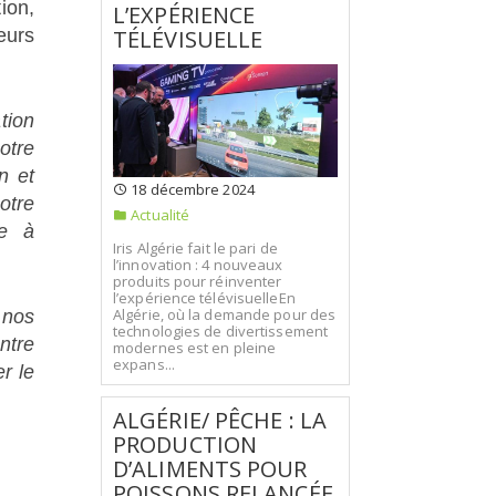
ion,
L’EXPÉRIENCE
TÉLÉVISUELLE
eurs
tion
otre
n et
18 décembre 2024
otre
Actualité
re à
Iris Algérie fait le pari de
l’innovation : 4 nouveaux
produits pour réinventer
l’expérience télévisuelleEn
Algérie, où la demande pour des
 nos
technologies de divertissement
ntre
modernes est en pleine
expans...
r le
ALGÉRIE/ PÊCHE : LA
PRODUCTION
D’ALIMENTS POUR
POISSONS RELANCÉE