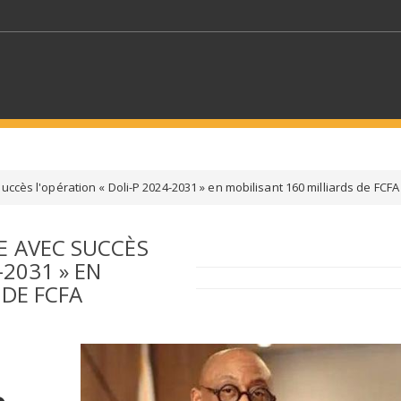
MOTS CLÉS
uccès l'opération « Doli-P 2024-2031 » en mobilisant 160 milliards de FCFA
S SECTEURS
SÉLECTIONNEZ UN DOSSIER
E AVEC SUCCÈS
-2031 » EN
ECTION
SÉLECTIONNEZ UNE CATÉGORIE
SÉLECTIO
 DE FCFA