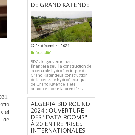
DE GRAND KATENDE
24 décembre 2024
Actualité
RDC : le gouvernement
financera seul la construction de
la centrale hydroélectrique de
Grand KatendeLa construction
de la centrale hydroélectrique
de Grand Katende a été
annoncée pour la première...
031"
ALGERIA BID ROUND
ette
2024 : OUVERTURE
x et
DES "DATA ROOMS"
e de
À 20 ENTREPRISES
INTERNATIONALES