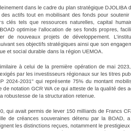
 pleinement dans le cadre du plan stratégique DJOLIBA d
 des actifs tout en mobilisant des fonds pour soutenir
rs clés tels que ressources naturelles, capital humai
 BOAD optimise l’allocation de ses fonds propres, facili
cer de nouveaux projets de développement. L’institu
ursuivant ses objectifs stratégiques ainsi que son engage
e et social durable dans la région UEMOA.
imilaire à celui de la première opération de mai 2023,
xigés par les investisseurs régionaux sur les titres publ
li-P 2024-2031" qui représente 75% du montant mobili
 de notation GCR WA ce qui atteste de la qualité des ac
a robustesse de la structuration retenue.
, qui avait permis de lever 150 milliards de Francs CF
feuille de créances souveraines détenu par la BOAD, a
ent les distinctions reçues, notamment le prestigieux 