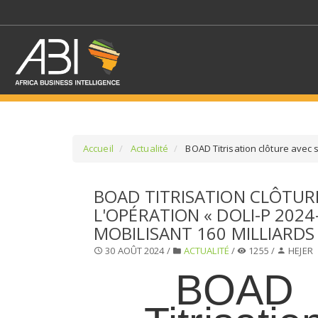
Accueil
Actualité
BOAD Titrisation clôture avec s
SÉLECTIONNEZ UN/DE
BOAD TITRISATION CLÔTUR
L'OPÉRATION « DOLI-P 2024
SELECTIONNEZ UNE S
MOBILISANT 160 MILLIARDS
30 AOÛT 2024 /
ACTUALITÉ
/
1255 /
HEJER
BOAD