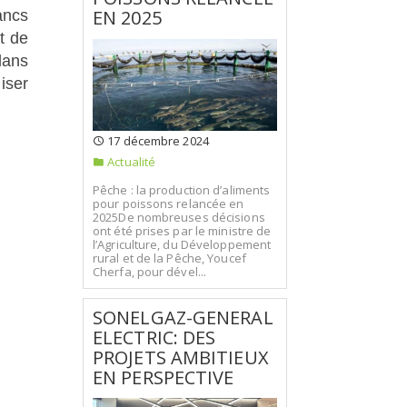
EN 2025
ancs
t de
dans
iser
17 décembre 2024
Actualité
Pêche : la production d’aliments
pour poissons relancée en
2025De nombreuses décisions
ont été prises par le ministre de
l’Agriculture, du Développement
rural et de la Pêche, Youcef
Cherfa, pour dével...
SONELGAZ-GENERAL
ELECTRIC: DES
PROJETS AMBITIEUX
EN PERSPECTIVE