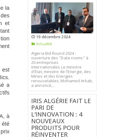
e la
 des
n et
tant
19 décembre 2024
tion
Actualité
ment
Algeria Bid Round 2024 :
ouverture des "Data rooms" à
20 entreprises
internationales Le ministre
 est
d'Etat, ministre de l'Energie, des
Mines et des Energies
ics.
renouvelables, Mohamed Arkab,
sé a
a annoncé,...
tifs
IRIS ALGÉRIE FAIT LE
PARI DE
L’INNOVATION : 4
A, à
NOUVEAUX
 été
PRODUITS POUR
prix
RÉINVENTER