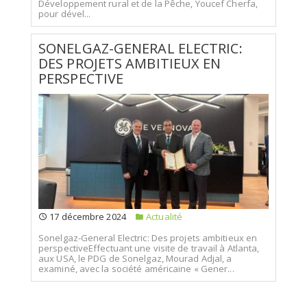
Développement rural et de la Pêche, Youcef Cherfa,
pour dével...
SONELGAZ-GENERAL ELECTRIC:
DES PROJETS AMBITIEUX EN
PERSPECTIVE
17 décembre 2024
Actualité
Sonelgaz-General Electric: Des projets ambitieux en
perspectiveEffectuant une visite de travail à Atlanta,
aux USA, le PDG de Sonelgaz, Mourad Adjal, a
examiné, avec la société américaine « Gener...