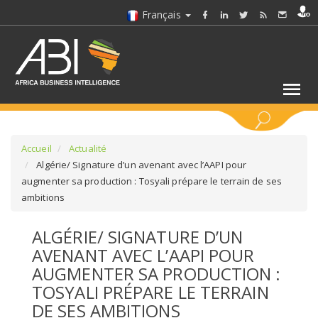
Français
MOTS CLÉS
Accueil
Actualité
Algérie/ Signature d’un avenant avec l’AAPI pour
augmenter sa production : Tosyali prépare le terrain de ses
SÉLECTIONNEZ UN/DES SECTEURS
ambitions
SÉLECTIONNEZ UN DOSSIER
ALGÉRIE/ SIGNATURE D’UN
AVENANT AVEC L’AAPI POUR
SELECTIONNEZ UNE SECTION
AUGMENTER SA PRODUCTION :
TOSYALI PRÉPARE LE TERRAIN
SÉLECTIONNEZ UNE CATÉGORIE
DE SES AMBITIONS