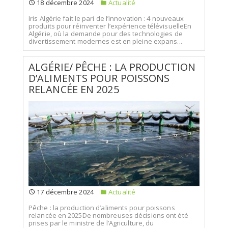
18 décembre 2024
Actualité
Iris Algérie fait le pari de l’innovation : 4 nouveaux
produits pour réinventer l’expérience télévisuelleEn
Algérie, où la demande pour des technologies de
divertissement modernes est en pleine expans...
ALGÉRIE/ PÊCHE : LA PRODUCTION
D’ALIMENTS POUR POISSONS
RELANCÉE EN 2025
17 décembre 2024
Actualité
Pêche : la production d’aliments pour poissons
relancée en 2025De nombreuses décisions ont été
prises par le ministre de l’Agriculture, du