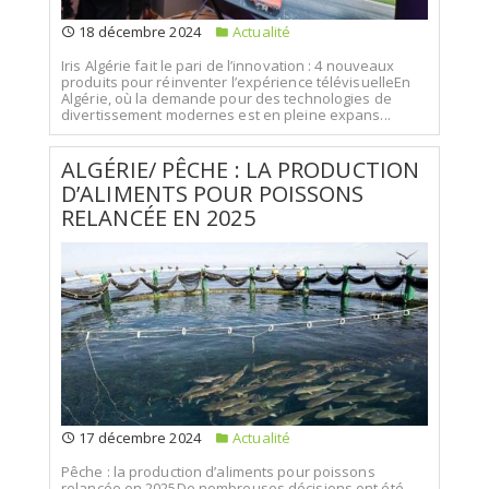
18 décembre 2024
Actualité
Iris Algérie fait le pari de l’innovation : 4 nouveaux
produits pour réinventer l’expérience télévisuelleEn
Algérie, où la demande pour des technologies de
divertissement modernes est en pleine expans...
ALGÉRIE/ PÊCHE : LA PRODUCTION
D’ALIMENTS POUR POISSONS
RELANCÉE EN 2025
17 décembre 2024
Actualité
Pêche : la production d’aliments pour poissons
relancée en 2025De nombreuses décisions ont été