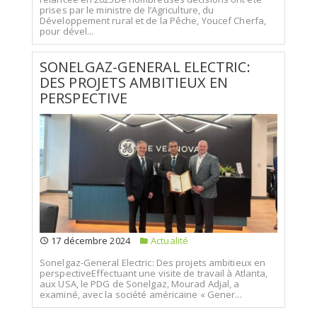
prises par le ministre de l’Agriculture, du
Développement rural et de la Pêche, Youcef Cherfa,
pour dével...
SONELGAZ-GENERAL ELECTRIC:
DES PROJETS AMBITIEUX EN
PERSPECTIVE
17 décembre 2024
Actualité
Sonelgaz-General Electric: Des projets ambitieux en
perspectiveEffectuant une visite de travail à Atlanta,
aux USA, le PDG de Sonelgaz, Mourad Adjal, a
examiné, avec la société américaine « Gener...