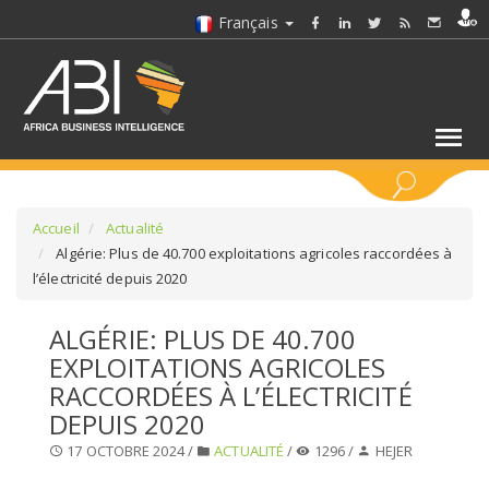
Français
MOTS CLÉS
Accueil
Actualité
Algérie: Plus de 40.700 exploitations agricoles raccordées à
l’électricité depuis 2020
SÉLECTIONNEZ UN/DES SECTEURS
ALGÉRIE: PLUS DE 40.700
SÉLECTIONNEZ UN DOSSIER
EXPLOITATIONS AGRICOLES
RACCORDÉES À L’ÉLECTRICITÉ
SELECTIONNEZ UNE SECTION
DEPUIS 2020
17 OCTOBRE 2024 /
ACTUALITÉ
/
1296 /
HEJER
SÉLECTIONNEZ UNE CATÉGORIE