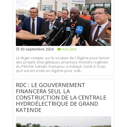
30 septembre 2024
Actualité
Le Niger compte sur le soutien de l'Algérie pour lancer
des projets énergétiques pharesLe ministre nigérien
du Pétrole Sahabi Oumarou a indiqué, lundi à Oran,
qu'il est en visite en Algérie pour solli...
RDC : LE GOUVERNEMENT
FINANCERA SEUL LA
CONSTRUCTION DE LA CENTRALE
HYDROÉLECTRIQUE DE GRAND
KATENDE