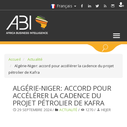
Français
MOTS CLÉS
Accueil
Actualité
Algérie-Niger: accord pour accélérer la cadence du projet
pétrolier de Kafra
SÉLECTIONNEZ UN/DES SECTEURS
ALGÉRIE-NIGER: ACCORD POUR
SÉLECTIONNEZ UN DOSSIER
ACCÉLÉRER LA CADENCE DU
PROJET PÉTROLIER DE KAFRA
SELECTIONNEZ UNE SECTION
29 SEPTEMBRE 2024 /
ACTUALITÉ
/
1270 /
HEJER
SÉLECTIONNEZ UNE CATÉGORIE