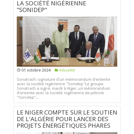
LA SOCIÉTÉ NIGÉRIENNE
"SONIDEP"
01 octobre 2024
Actualité
Sonatrach: signature d'un mémorandum d'entente
avec la société nigérienne "Sonidep"Le groupe
Sonatrach a signé, mardi à Alger, un mémorandum
d'entente avec la société nigérienne de pétrole
"Sonidep",...
LE NIGER COMPTE SUR LE SOUTIEN
DE L'ALGÉRIE POUR LANCER DES
PROJETS ÉNERGÉTIQUES PHARES