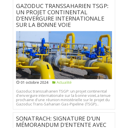
GAZODUC TRANSSAHARIEN TSGP:
UN PROJET CONTINENTAL
D'ENVERGURE INTERNATIONALE
SUR LA BONNE VOIE
01 octobre 2024
Actualité
Gazoduc transsaharien TSGP: un projet continental
d'envergure internationale sur la bonne voieLa tenue
prochaine d'une réunion ministérielle sur le projet du
Gazoduc Trans-Saharian Gas-Pipeline (TSGP)...
SONATRACH: SIGNATURE D'UN
MÉMORANDUM D'ENTENTE AVEC