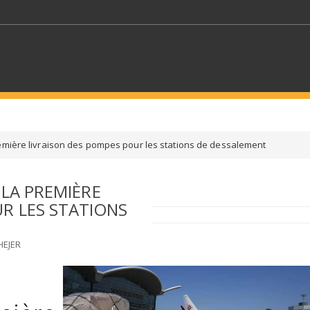
MOTS CLÉS
remière livraison des pompes pour les stations de dessalement
S SECTEURS
SÉLECTIONNEZ UN DOSSIER
 LA PREMIÈRE
R LES STATIONS
ECTION
SÉLECTIONNEZ UNE CATÉGORIE
SÉLECTIO
HEJER