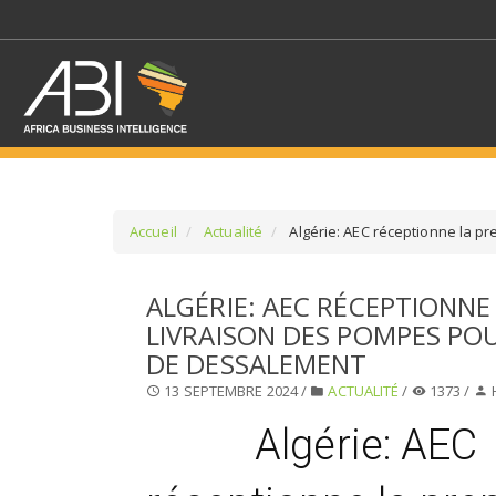
Accueil
Actualité
Algérie: AEC réceptionne la p
SÉLECTIONNEZ UN/DE
ALGÉRIE: AEC RÉCEPTIONNE
LIVRAISON DES POMPES POU
SELECTIONNEZ UNE S
DE DESSALEMENT
13 SEPTEMBRE 2024 /
ACTUALITÉ
/
1373 /
Algérie: AEC