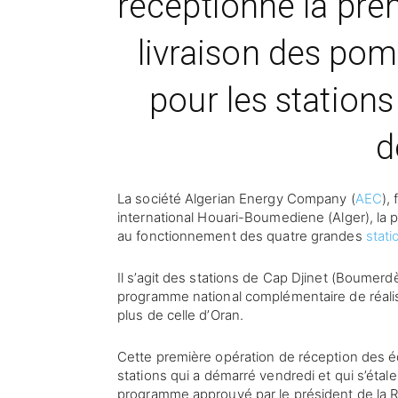
réceptionne la pre
livraison des po
pour les stations
d
La société Algerian Energy Company (
AEC
),
international Houari-Boumediene (Alger), l
au fonctionnement des quatre grandes
stat
Il s’agit des stations de Cap Djinet (Boumerdè
programme national complémentaire de réalis
plus de celle d’Oran.
Cette première opération de réception des 
stations qui a démarré vendredi et qui s’étal
programme approuvé par le président de la R