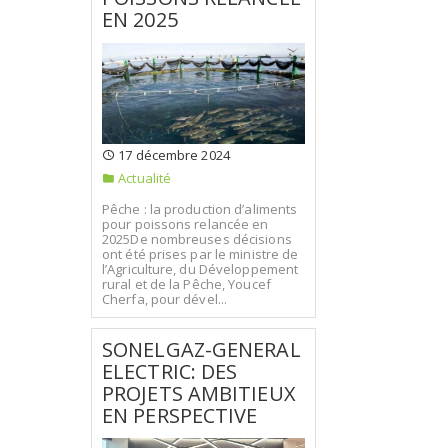
EN 2025
17 décembre 2024
Actualité
Pêche : la production d’aliments
pour poissons relancée en
2025De nombreuses décisions
ont été prises par le ministre de
l’Agriculture, du Développement
rural et de la Pêche, Youcef
Cherfa, pour dével...
SONELGAZ-GENERAL
ELECTRIC: DES
PROJETS AMBITIEUX
EN PERSPECTIVE