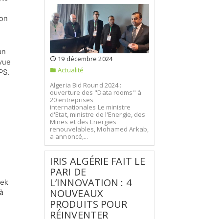
ion
un
19 décembre 2024
 vue
Actualité
PS.
Algeria Bid Round 2024 :
ouverture des "Data rooms" à
20 entreprises
internationales Le ministre
d'Etat, ministre de l'Energie, des
Mines et des Energies
renouvelables, Mohamed Arkab,
a annoncé,...
IRIS ALGÉRIE FAIT LE
PARI DE
L’INNOVATION : 4
rek
NOUVEAUX
à
PRODUITS POUR
RÉINVENTER