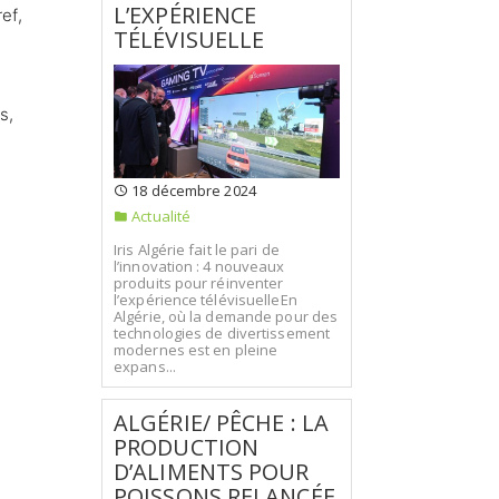
L’EXPÉRIENCE
ef,
TÉLÉVISUELLE
s,
18 décembre 2024
Actualité
Iris Algérie fait le pari de
l’innovation : 4 nouveaux
produits pour réinventer
l’expérience télévisuelleEn
Algérie, où la demande pour des
technologies de divertissement
modernes est en pleine
expans...
ALGÉRIE/ PÊCHE : LA
PRODUCTION
D’ALIMENTS POUR
POISSONS RELANCÉE