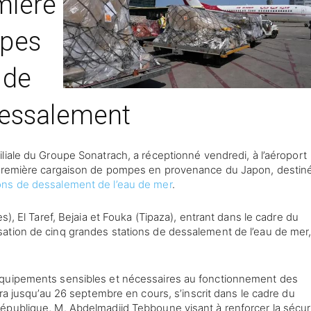
mière
mpes
 de
essalement
 filiale du Groupe Sonatrach, a réceptionné vendredi, à l’aéroport
a première cargaison de pompes en provenance du Japon, destin
ions de dessalement de l’eau de mer
.
s), El Taref, Bejaia et Fouka (Tipaza), entrant dans le cadre du
ation de cinq grandes stations de dessalement de l’eau de mer
équipements sensibles et nécessaires au fonctionnement des
era jusqu’au 26 septembre en cours, s’inscrit dans le cadre du
épublique, M. Abdelmadjid Tebboune visant à renforcer la sécur