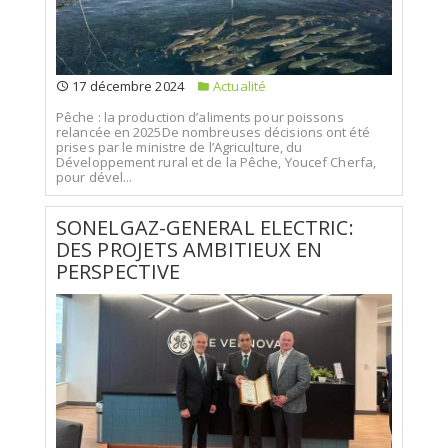
17 décembre 2024
Actualité
Pêche : la production d’aliments pour poissons
relancée en 2025De nombreuses décisions ont été
prises par le ministre de l’Agriculture, du
Développement rural et de la Pêche, Youcef Cherfa,
pour dével...
SONELGAZ-GENERAL ELECTRIC:
DES PROJETS AMBITIEUX EN
PERSPECTIVE