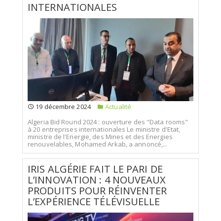
INTERNATIONALES
19 décembre 2024
Actualité
Algeria Bid Round 2024 : ouverture des "Data rooms"
à 20 entreprises internationales Le ministre d'Etat,
ministre de l'Energie, des Mines et des Energies
renouvelables, Mohamed Arkab, a annoncé,...
IRIS ALGÉRIE FAIT LE PARI DE
L’INNOVATION : 4 NOUVEAUX
PRODUITS POUR RÉINVENTER
L’EXPÉRIENCE TÉLÉVISUELLE