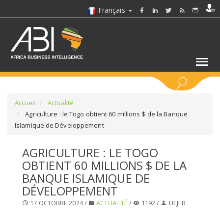
Français
MOTS CLÉS
Accueil
Actualité
Agriculture : le Togo obtient 60 millions $ de la Banque
Islamique de Développement
SÉLECTIONNEZ UN/DES SECTEURS
AGRICULTURE : LE TOGO
SÉLECTIONNEZ UN DOSSIER
OBTIENT 60 MILLIONS $ DE LA
BANQUE ISLAMIQUE DE
SELECTIONNEZ UNE SECTION
DÉVELOPPEMENT
17 OCTOBRE 2024 /
ACTUALITÉ
/
1192 /
HEJER
SÉLECTIONNEZ UNE CATÉGORIE