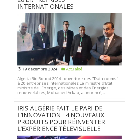
INTERNATIONALES
19 décembre 2024
Actualité
Algeria Bid Round 2024 : ouverture des "Data rooms"
à 20 entreprises internationales Le ministre d'Etat,
ministre de l'Energie, des Mines et des Energies
renouvelables, Mohamed Arkab, a annoncé,...
IRIS ALGÉRIE FAIT LE PARI DE
L’INNOVATION : 4 NOUVEAUX
PRODUITS POUR RÉINVENTER
L’EXPÉRIENCE TÉLÉVISUELLE