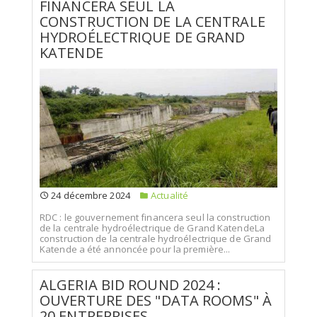
FINANCERA SEUL LA
CONSTRUCTION DE LA CENTRALE
HYDROÉLECTRIQUE DE GRAND
KATENDE
24 décembre 2024
Actualité
RDC : le gouvernement financera seul la construction
de la centrale hydroélectrique de Grand KatendeLa
construction de la centrale hydroélectrique de Grand
Katende a été annoncée pour la première...
ALGERIA BID ROUND 2024 :
OUVERTURE DES "DATA ROOMS" À
20 ENTREPRISES