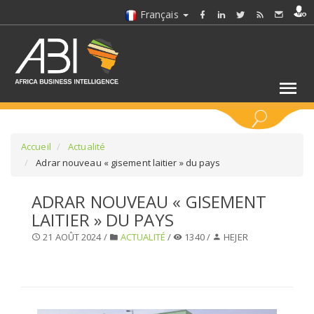
Français
MOTS CLÉS
Accueil
Actualité
Adrar nouveau « gisement laitier » du pays
SÉLECTIONNEZ UN/DES SECTEURS
ADRAR NOUVEAU « GISEMENT
LAITIER » DU PAYS
SÉLECTIONNEZ UN DOSSIER
21 AOÛT 2024 /
ACTUALITÉ
/
1340 /
HEJER
SELECTIONNEZ UNE SECTION
SÉLECTIONNEZ UNE CATÉGORIE