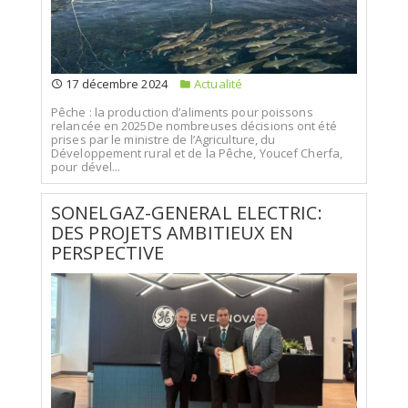
17 décembre 2024
Actualité
Pêche : la production d’aliments pour poissons
relancée en 2025De nombreuses décisions ont été
prises par le ministre de l’Agriculture, du
Développement rural et de la Pêche, Youcef Cherfa,
pour dével...
SONELGAZ-GENERAL ELECTRIC:
DES PROJETS AMBITIEUX EN
PERSPECTIVE