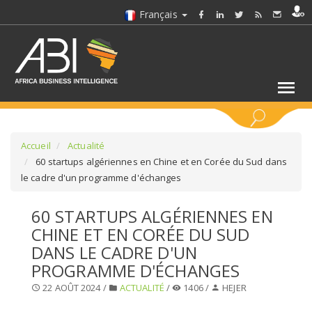
Français
MOTS CLÉS
Accueil
Actualité
60 startups algériennes en Chine et en Corée du Sud dans
le cadre d'un programme d'échanges
SÉLECTIONNEZ UN/DES SECTEURS
60 STARTUPS ALGÉRIENNES EN
SÉLECTIONNEZ UN DOSSIER
CHINE ET EN CORÉE DU SUD
DANS LE CADRE D'UN
SELECTIONNEZ UNE SECTION
PROGRAMME D'ÉCHANGES
22 AOÛT 2024 /
ACTUALITÉ
/
1406 /
HEJER
SÉLECTIONNEZ UNE CATÉGORIE