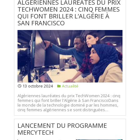
ALGÉRIENNES LAURÉATES DU PRIX
TECHWOMEN 2024 : CINQ FEMMES
QUI FONT BRILLER L’ALGÉRIE À
SAN FRANCISCO
13 octobre 2024
Actualité
Algériennes lauréates du prix TechWomen 2024 : cinq
femmes qui font briller l’Algérie à San FranciscoDans
le monde de la technologie dominé par les hommes,
cinq femmes algériennes se sont distinguées...
LANCEMENT DU PROGRAMME
MERCYTECH