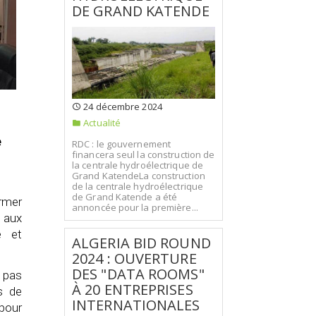
DE GRAND KATENDE
24 décembre 2024
Actualité
e
RDC : le gouvernement
financera seul la construction de
la centrale hydroélectrique de
Grand KatendeLa construction
de la centrale hydroélectrique
de Grand Katende a été
rmer
annoncée pour la première...
 aux
e et
ALGERIA BID ROUND
2024 : OUVERTURE
DES "DATA ROOMS"
 pas
À 20 ENTREPRISES
s de
INTERNATIONALES
 pour