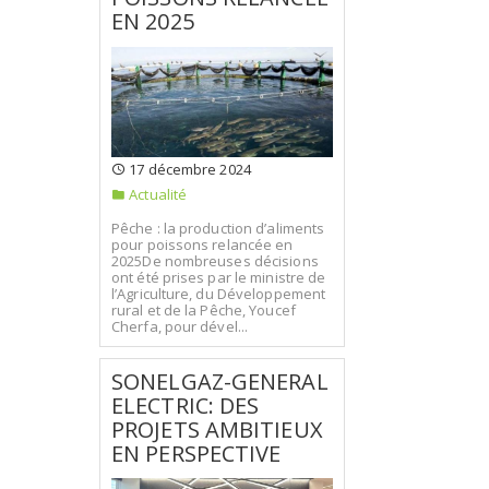
EN 2025
17 décembre 2024
Actualité
Pêche : la production d’aliments
pour poissons relancée en
2025De nombreuses décisions
ont été prises par le ministre de
l’Agriculture, du Développement
rural et de la Pêche, Youcef
Cherfa, pour dével...
SONELGAZ-GENERAL
ELECTRIC: DES
PROJETS AMBITIEUX
EN PERSPECTIVE