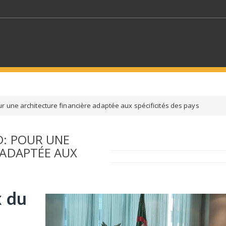
MOTS CLÉS
r une architecture financière adaptée aux spécificités des pays
S SECTEURS
SÉLECTIONNEZ UN DOSSIER
D: POUR UNE
 ADAPTÉE AUX
ECTION
SÉLECTIONNEZ UNE CATÉGORIE
SÉLECTIO
x du