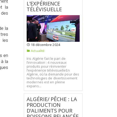
ement
L’EXPÉRIENCE
t la
TÉLÉVISUELLE
 des
e la
stres
 les
18 décembre 2024
Actualité
s en
Iris Algérie fait le pari de
 à la
l’innovation : 4 nouveaux
produits pour réinventer
ques
l’expérience télévisuelleEn
Algérie, où la demande pour des
technologies de divertissement
modernes est en pleine
expans...
ALGÉRIE/ PÊCHE : LA
PRODUCTION
D’ALIMENTS POUR
POISSONS RELANCÉE