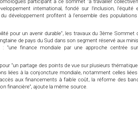
homologues participant à ce sommet "à travailler collectiv
oppement international, fondé sur l'inclusion, l'équité e
es du développement profitent à l'ensemble des populations
lité pour un avenir durable", les travaux du 3ème Sommet d
 vingtaine de pays du Sud dans son segment réservé aux mini
e : "une finance mondiale par une approche centrée sur
our "un partage des points de vue sur plusieurs thématique
ions liées à la conjoncture mondiale, notamment celles liées
'accès aux financements à faible coût, la réforme des ban
ion financière", ajoute la même source.