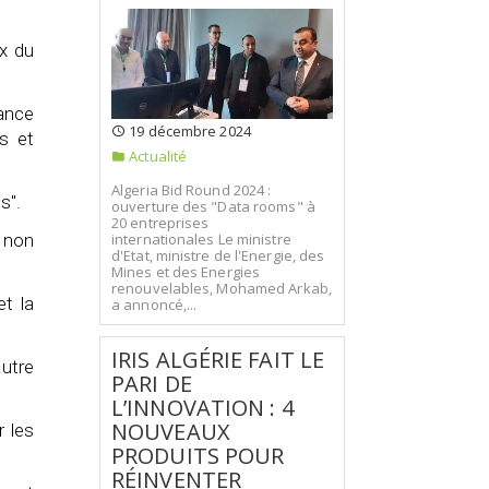
ux du
ance
19 décembre 2024
s et
Actualité
Algeria Bid Round 2024 :
s".
ouverture des "Data rooms" à
20 entreprises
internationales Le ministre
 non
d'Etat, ministre de l'Energie, des
Mines et des Energies
renouvelables, Mohamed Arkab,
et la
a annoncé,...
IRIS ALGÉRIE FAIT LE
autre
PARI DE
L’INNOVATION : 4
NOUVEAUX
r les
PRODUITS POUR
RÉINVENTER