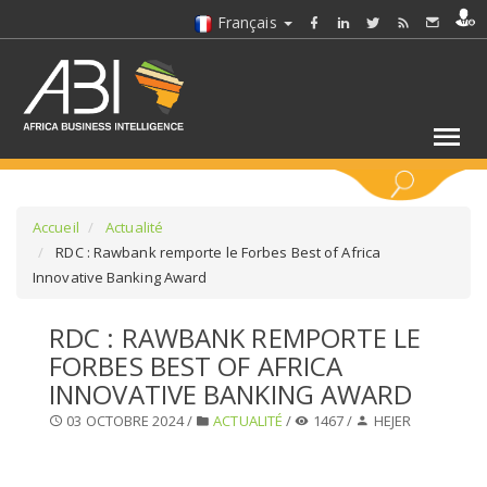
Français
MOTS CLÉS
Accueil
Actualité
RDC : Rawbank remporte le Forbes Best of Africa
Innovative Banking Award
SÉLECTIONNEZ UN/DES SECTEURS
RDC : RAWBANK REMPORTE LE
SÉLECTIONNEZ UN DOSSIER
FORBES BEST OF AFRICA
INNOVATIVE BANKING AWARD
SELECTIONNEZ UNE SECTION
03 OCTOBRE 2024 /
ACTUALITÉ
/
1467 /
HEJER
SÉLECTIONNEZ UNE CATÉGORIE