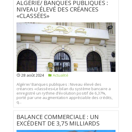
ALGÉRIE/ BANQUES PUBLIQUES :
NIVEAU ÉLEVÉ DES CRÉANCES
«CLASSÉES»
28 août 2024
Actualité
Algérie/ Banques publiques : Niveau élevé des
créances «classées»Le bilan du système bancaire a
enregistré un rythme d’évolution positif de 6,37%,
porté par une augmentation appréciable des crédits,
q...
BALANCE COMMERCIALE : UN
EXCÉDENT DE 3,75 MILLIARDS