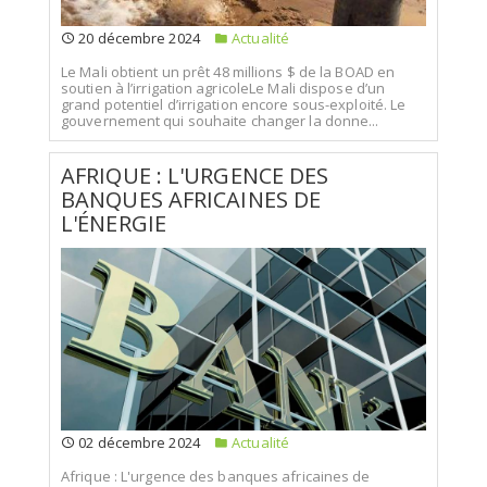
20 décembre 2024
Actualité
Le Mali obtient un prêt 48 millions $ de la BOAD en
soutien à l’irrigation agricoleLe Mali dispose d’un
grand potentiel d’irrigation encore sous-exploité. Le
gouvernement qui souhaite changer la donne...
AFRIQUE : L'URGENCE DES
BANQUES AFRICAINES DE
L'ÉNERGIE
02 décembre 2024
Actualité
Afrique : L'urgence des banques africaines de