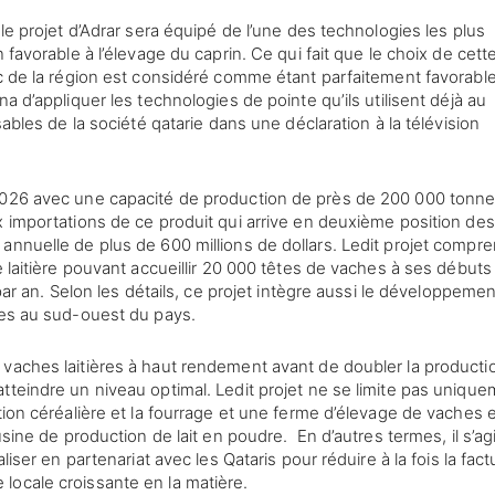
le projet d’Adrar sera équipé de l’une des technologies les plus
 favorable à l’élevage du caprin. Ce qui fait que le choix de cett
ec de la région est considéré comme étant parfaitement favorable
a d’appliquer les technologies de pointe qu’ils utilisent déjà au
sables de la société qatarie dans une déclaration à la télévision
 2026 avec une capacité de production de près de 200 000 tonn
x importations de ce produit qui arrive en deuxième position des
annuelle de plus de 600 millions de dollars. Ledit projet compr
e laitière pouvant accueillir 20 000 têtes de vaches à ses débuts
 par an. Selon les détails, ce projet intègre aussi le développemen
res au sud-ouest du pays.
 vaches laitières à haut rendement avant de doubler la producti
tteindre un niveau optimal. Ledit projet ne se limite pas uniqu
tion céréalière et la fourrage et une ferme d’élevage de vaches 
usine de production de lait en poudre. En d’autres termes, il s’agi
liser en partenariat avec les Qataris pour réduire à la fois la fact
locale croissante en la matière.