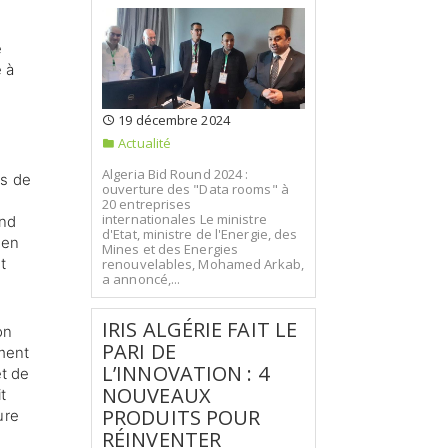
e
 à
19 décembre 2024
Actualité
Algeria Bid Round 2024 :
es de
ouverture des "Data rooms" à
20 entreprises
internationales Le ministre
end
d'Etat, ministre de l'Energie, des
 en
Mines et des Energies
t
renouvelables, Mohamed Arkab,
a annoncé,...
IRIS ALGÉRIE FAIT LE
on
PARI DE
ement
L’INNOVATION : 4
et de
NOUVEAUX
t
PRODUITS POUR
ure
RÉINVENTER