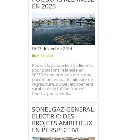
EN 2025
17 décembre 2024
Actualité
Pêche : la production d’aliments
pour poissons relancée en
2025De nombreuses décisions
ont été prises par le ministre de
l’Agriculture, du Développement
rural et de la Pêche, Youcef
Cherfa, pour dével...
SONELGAZ-GENERAL
ELECTRIC: DES
PROJETS AMBITIEUX
EN PERSPECTIVE