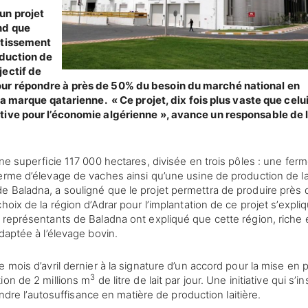
un projet
nd que
estissement
oduction de
jectif de
our répondre à près de 50% du besoin du marché national en
 la marque qatarienne. « Ce projet, dix fois plus vaste que celu
ative pour l’économie algérienne », avance un responsable de 
ne superficie 117 000 hectares, divisée en trois pôles : une fer
erme d’élevage de vaches ainsi qu’une usine de production de la
e Baladna, a souligné que le projet permettra de produire près 
oix de la région d’Adrar pour l’implantation de ce projet s’expli
 représentants de Baladna ont expliqué que cette région, riche 
daptée à l’élevage bovin.
 mois d’avril dernier à la signature d’un accord pour la mise en 
3
ion de 2 millions m
de litre de lait par jour. Une initiative qui s’in
indre l’autosuffisance en matière de production laitière.