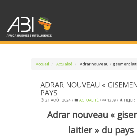
Accueil
Actualité
Adrar nouveau « gisement lait
SÉLECTIONNEZ UN/DE
ADRAR NOUVEAU « GISEMENT
PAYS
SELECTIONNEZ UNE S
21 AOÛT 2024 /
ACTUALITÉ
/
1339 /
HEJER
Adrar nouveau « gis
laitier » du pays