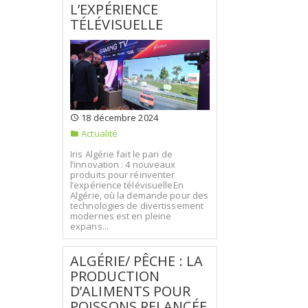
L’EXPÉRIENCE
TÉLÉVISUELLE
18 décembre 2024
Actualité
Iris Algérie fait le pari de
l’innovation : 4 nouveaux
produits pour réinventer
l’expérience télévisuelleEn
Algérie, où la demande pour des
technologies de divertissement
modernes est en pleine
expans...
ALGÉRIE/ PÊCHE : LA
PRODUCTION
D’ALIMENTS POUR
POISSONS RELANCÉE