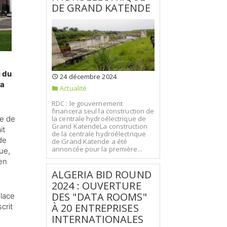
DE GRAND KATENDE
i du
24 décembre 2024
la
Actualité
RDC : le gouvernement
financera seul la construction de
me de
la centrale hydroélectrique de
Grand KatendeLa construction
it
de la centrale hydroélectrique
de
de Grand Katende a été
annoncée pour la première...
que,
en
ALGERIA BID ROUND
2024 : OUVERTURE
DES "DATA ROOMS"
place
À 20 ENTREPRISES
scrit
INTERNATIONALES