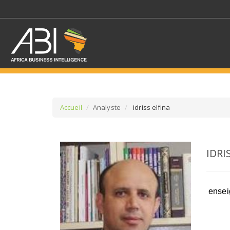
Accueil
Analyste
idriss elfina
SÉLECTIONNEZ UN/DE
IDRI
SELECTIONNEZ UNE S
enseig