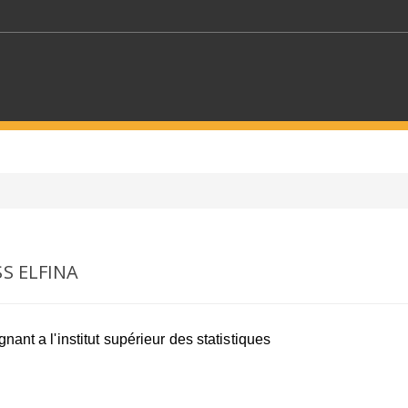
MOTS CLÉS
S SECTEURS
SÉLECTIONNEZ UN DOSSIER
SS ELFINA
ECTION
SÉLECTIONNEZ UNE CATÉGORIE
SÉLECTIO
nant a l'institut supérieur des statistiques