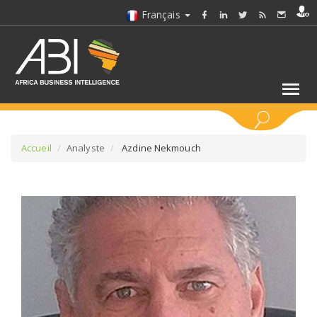
Français
MOTS CLÉS
Accueil
Analyste
Azdine Nekmouch
SÉLECTIONNEZ UN/DES SECTEURS
SÉLECTIONNEZ UN DOSSIER
SELECTIONNEZ UNE SECTION
SÉLECTIONNEZ UNE CATÉGORIE