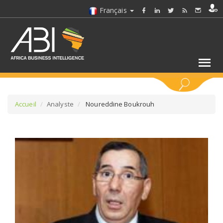
Français
MOTS CLÉS
Accueil
Analyste
Noureddine Boukrouh
SÉLECTIONNEZ UN/DES SECTEURS
SÉLECTIONNEZ UN DOSSIER
SELECTIONNEZ UNE SECTION
SÉLECTIONNEZ UNE CATÉGORIE