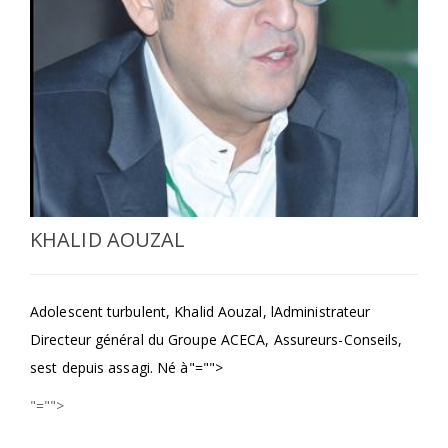
SÉLECTIONNEZ UN/DES PAYS
KHALID AOUZAL
Adolescent turbulent, Khalid Aouzal, lAdministrateur
Directeur général du Groupe ACECA, Assureurs-Conseils,
sest depuis assagi. Né à
"="">
"="">
Qui sommes nous