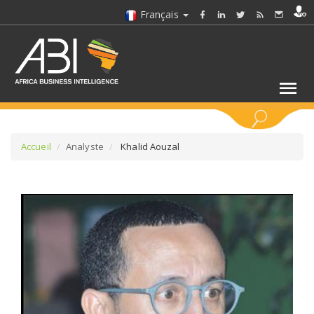
Français
MOTS CLÉS
Accueil
Analyste
Khalid Aouzal
SÉLECTIONNEZ UN/DES SECTEURS
SÉLECTIONNEZ UN DOSSIER
SELECTIONNEZ UNE SECTION
SÉLECTIONNEZ UNE CATÉGORIE