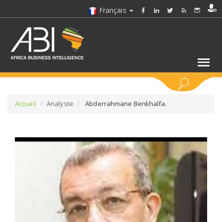
Français
MOTS CLÉS
Accueil
Analyste
Abderrahmane Benkhalfa.
SÉLECTIONNEZ UN/DES SECTEURS
SÉLECTIONNEZ UN DOSSIER
SELECTIONNEZ UNE SECTION
SÉLECTIONNEZ UNE CATÉGORIE