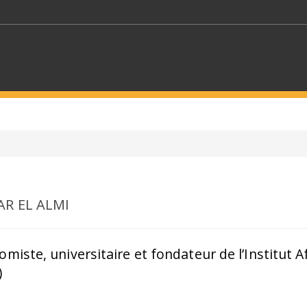
MOTS CLÉS
S SECTEURS
SÉLECTIONNEZ UN DOSSIER
R EL ALMI
ECTION
SÉLECTIONNEZ UNE CATÉGORIE
SÉLECTIO
miste, universitaire et fondateur de l’Institut A
)