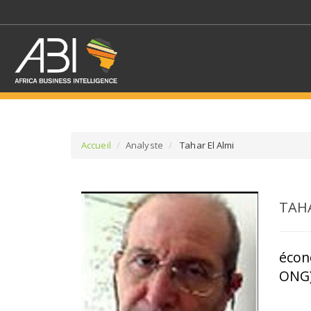
Accueil
Analyste
Tahar El Almi
SÉLECTIONNEZ UN/DE
TAHA
SELECTIONNEZ UNE S
écono
ONG