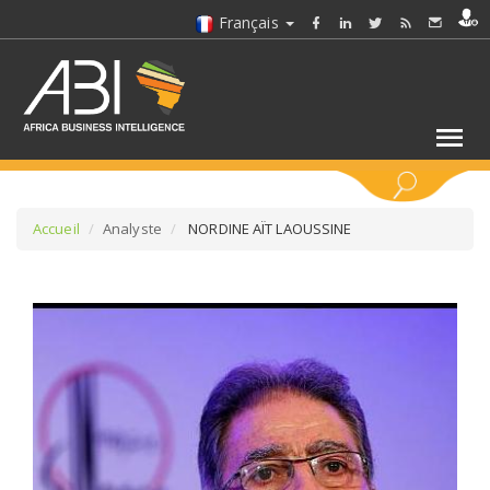
Français
MOTS CLÉS
Accueil
Analyste
NORDINE AÏT LAOUSSINE
SÉLECTIONNEZ UN/DES SECTEURS
SÉLECTIONNEZ UN DOSSIER
SELECTIONNEZ UNE SECTION
SÉLECTIONNEZ UNE CATÉGORIE