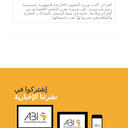
الجزائر- أكدت وزيرة الشؤون الخارجية لجمهورية إندونيسيا،
ريتنو مارسودي، على ضرورة تعزيز التعاون الاقتصادي بين
الجزائر وبلادها، خاصة في شقه المتصل بالمبادلات التجارية
والطاقة.وفي تصريح لها عقب استقبالها...
إشتركوا في
نشرتنا الإخبارية