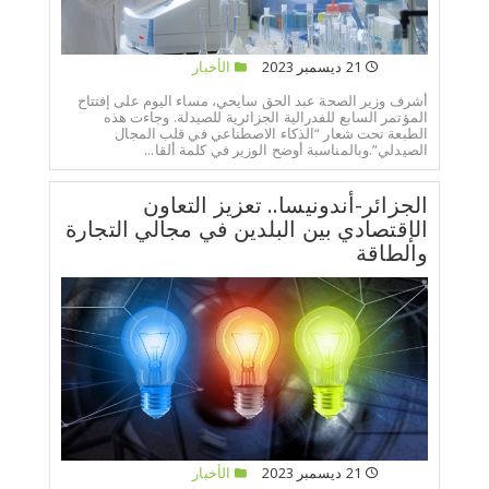
21 ديسمبر 2023
الأخبار
أشرف وزير الصحة عبد الحق سايحي، مساء اليوم على إفتتاح
المؤتمر السابع للفدرالية الجزائرية للصيدلة. وجاءت هذه
الطبعة تحت شعار “الذكاء الاصطناعي في قلب المجال
الصيدلي”.وبالمناسبة أوضح الوزير في كلمة ألقا...
الجزائر-أندونيسا.. تعزيز التعاون
الإقتصادي بين البلدين في مجالي التجارة
والطاقة
21 ديسمبر 2023
الأخبار