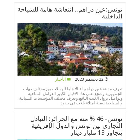
تونس:عين دراهم.. انتعاشة هامة للسياحة
الداخلية
22 ديسمبر 2023
الأخبار
تعرف مدينة عين دراهم اقبالا هاما للرحلات من مختلف جهات
الجمهورية وشجع على هذا الاقبال الكبير العوامل المناخية
وتواصل نزول الغيث النافع.وتعرف مختلف المؤسسات الشبابية
والسياحية نسبة امتلاء بلغت في حدود...
تونس- 46 % منه مع الجزائر: التبادل
التجاري بين تونس والدول الإفريقية
يتجاوز 13 مليار دينار