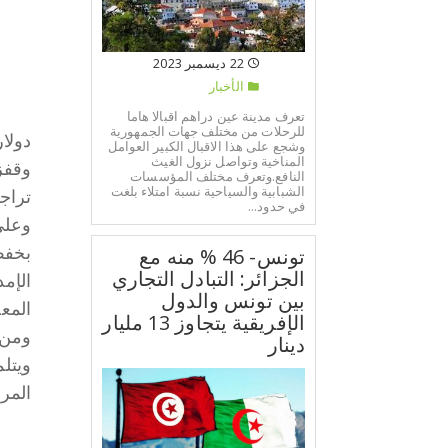
22 ديسمبر 2023
الأخبار
تعرف مدينة عين دراهم اقبالا هاما
للرحلات من مختلف جهات الجمهورية
دولار
وشجع على هذا الاقبال الكبير العوامل
المناخية وتواصل نزول الغيث
وقفز
النافع.وتعرف مختلف المؤسسات
الشبابية والسياحية نسبة امتلاء بلغت
تراجع أسبوعي م
في حدود...
وعلى
تونس- 46 % منه مع
الجزائر: التبادل التجاري
الإم
بين تونس والدول
المع
الإفريقية يتجاوز 13 مليار
ومن 
دينار
ويتل
المر