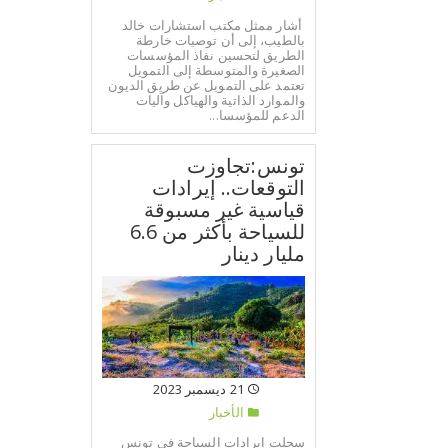
أشار ممثل مكتب استشارات خالد
بالطيب، إلى أن توصيات خارطة
الطريق لتحسين نفاذ المؤسسات
الصغيرة والمتوسطة إلى التمويل
تعتمد على التمويل عن طريق الديون
والموارد الذاتية والهياكل وآليات
الدعم للمؤسسا...
تونس:تجاوزت
التوقعات.. إيرادات
قياسية غير مسبوقة
للسياحة بأكثر من 6.6
مليار دينار
21 ديسمبر 2023
الأخبار
سجلت إيرادات السياحة في تونس