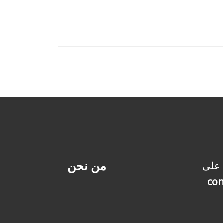
من نحن
 على
con