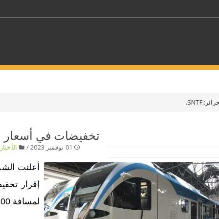
كلمات مفتاحية
.SNTF.
حدد ملفا
تخفيضات في أسعار التذاك
01 نوفمبر 2023 /
الأخبار
/
 بلدا/بلدان
حدد الفئة
أعلنت الشرك
لمسافة 400 كلم.