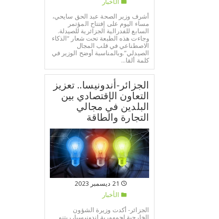
الأخبار
أشرف وزير الصحة عبد الحق سايحي،
مساء اليوم على إفتتاح المؤتمر
السابع للفدرالية الجزائرية للصيدلة.
وجاءت هذه الطبعة تحت شعار “الذكاء
الاصطناعي في قلب المجال
الصيدلي”.وبالمناسبة أوضح الوزير في
كلمة ألقا...
الجزائر-أندونيسا.. تعزيز
التعاون الإقتصادي بين
البلدين في مجالي
التجارة والطاقة
21 ديسمبر 2023
الأخبار
الجزائر- أكدت وزيرة الشؤون
الخارجية لجمهورية إندونيسيا، ريتنو