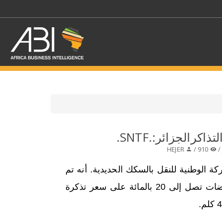
اختر قطاع / القطاعات
رالجزائر:.SNTF.
HEJER
910 /
حدد الفرع
ة الوطنية للنقل بالسكك الحديدية. أنه تم
إقرار تخفيضات تصل إلى 20 بالمائة على سعر تذكرة