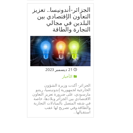
الجزائر-أندونيسا.. تعزيز
التعاون الإقتصادي بين
البلدين في مجالي
التجارة والطاقة
21 ديسمبر 2023
الأخبار
الجزائر- أكدت وزيرة الشؤون
الخارجية لجمهورية إندونيسيا، ريتنو
مارسودي، على ضرورة تعزيز التعاون
الاقتصادي بين الجزائر وبلادها، خاصة
في شقه المتصل بالمبادلات التجارية
والطاقة.وفي تصريح لها عقب
استقبالها...