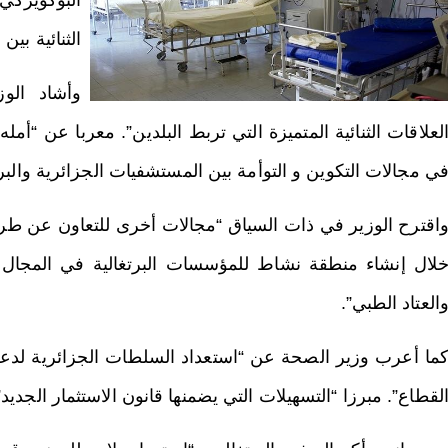
ألبوكويركي
الثنائية بين 
وأشاد الو
لعلاقات الثنائية المتميزة التي تربط البلدين”. معربا عن “أمل
ي مجالات التكوين و التوأمة بين المستشفيات الجزائرية والبرت
اقترح الوزير في ذات السياق “مجالات أخرى للتعاون عن طريق
لال إنشاء منطقة نشاط للمؤسسات البرتغالية في المجال 
العتاد الطبي”.
ما أعرب وزير الصحة عن “استعداد السلطات الجزائرية لدعم
لقطاع”. مبرزا “التسهيلات التي يضمنها قانون الاستثمار الجديد”