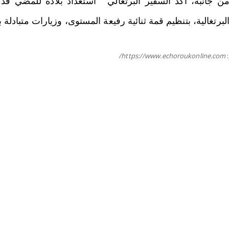
ن جانبه، أكد السفير البرتغالي
“استعداد بلاده للمضي قدم
لبرتغالية، بتنظيم قمة ثنائية رفيعة المستوى، وزيارات متبادلة 
https://www.echoroukonline.com/