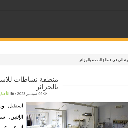
كلمات مفتاحية
تغالي في قطاع الصحة بالجزائر
حدد ملفا
منطقة نشاطات للاستث
بالجزائر
 بلدا/بلدان
حدد الفئة
06 سبتمبر 2023 /
الأخبار
استقبل وز
الإثنين، س