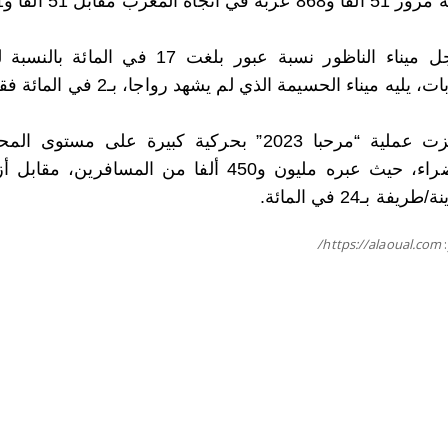
 اتجاه المغرب مقابل 51 ألفا و191 عربة في اتجاه الخارج.
ت، يليه ميناء الحسيمة الذي لم يشهد رواجا، بـ2 في المائة فقط.
وتميزت عملية “مرحبا 2023” بحركية كبيرة عل
طريفة بـ24 في المائة.
https://alaoual.com/