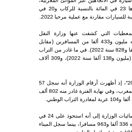
لف سيارة في الاتجاهين عبر الموانئ المغربية،
بزيادة قدرها 23 في المائة بالنسبة للركاب و20 في
بة للسيارات مقارنة مع عملية مرحبا 2022.
عطيات التي كشفت عنها وزارة النقل
واللوجستيك، دخل إلى المغرب، خلال الفترة نفسها، ما مجموعه مليون و433 ألفا من المسافرين (مقابل
مليون و169 ألفا سنة 2022)، و333 ألفا و183 عربة (مقابل 283 ألفا و828 سنة 2022). في ما غادر من التراب
الوطني خلال نفس الفترة ما مجموعه مليون و414 ألف مسافر (مليون و138 ألفا سنة 2022)، و309 آلاف
واستحوذ ميناء طنجة المتوسط على حركة العبور في “مرحبا 2023″، إذ أظهرت أرقام الوزارة أنه سجل 57
في المائة من الحركة، حيث عبر منه 813 ألفا و757 مسافرا نحو المغرب، وفي نهاية الفترة غادر منه 802 ألف
ويأتي ميناء طنجة-المدينة ثانيا من حيث حركة العبور، إذ تشير إحصائيات الوزارة إلى أنه استحوذ على 24 في
المائة، بعبور 342 ألفا و975 مسافرا في اتجاه المغرب، وغادر عبره 336 ألفا و963 مسافرا، بينما سجل الميناء