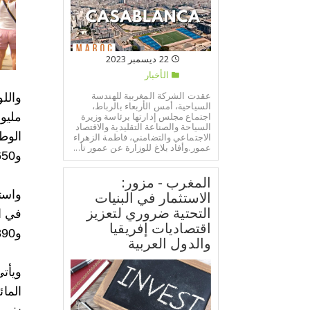
22 ديسمبر 2023
الأخبار
عقدت الشركة المغربية للهندسة
السياحية، أمس الأربعاء بالرباط،
اجتماع مجلس إدارتها برئاسة وزيرة
السياحة والصناعة التقليدية والاقتصاد
الاجتماعي والتضامني، فاطمة الزهراء
عمور.وأفاد بلاغ للوزارة عن عمور تأ...
و650 عربة (253 ألفا و970 سنة 2022).
المغرب - مزور:
الاستثمار في البنيات
التحتية ضروري لتعزيز
اقتصاديات إفريقيا
و890 مسافرا. كما عبرت منه 215 ألفا و531 عربة واستعملته 197 ألفا و104 عربة لمغادرة التراب الوطني.
والدول العربية