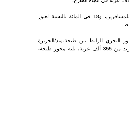
وسجل ميناء الناظور نسبة عبور بلغت 17 في المائة بالنسبة للمسافرين، و18 في المائة بالنسبة لعبور
ى مستوى المحور البحري الرابط بين طنجة-ميد/الجزيرة
الخضراء، حيث عبره مليون و450 ألفا من المسافرين، مقابل أزيد من 355 ألف عربة، يليه محور طنجة-